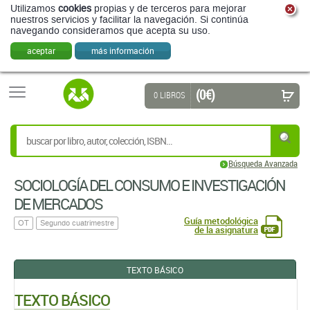
Utilizamos
cookies
propias y de terceros para mejorar
nuestros servicios y facilitar la navegación. Si continúa
navegando consideramos que acepta su uso.
aceptar
más información
(0 €)
0 LIBROS
Búsqueda Avanzada
SOCIOLOGÍA DEL CONSUMO E INVESTIGACIÓN
DE MERCADOS
Guía metodológica
OT
Segundo cuatrimestre
de la asignatura
TEXTO BÁSICO
TEXTO BÁSICO