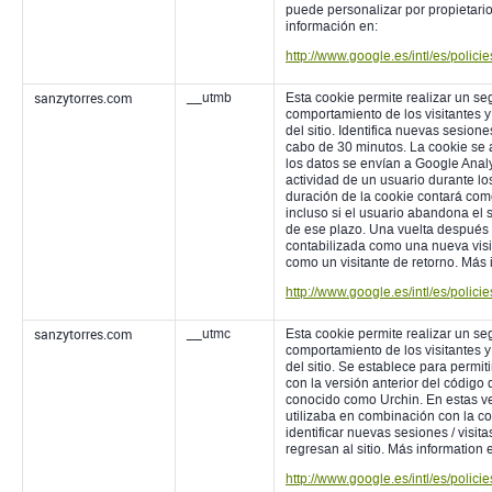
puede personalizar por propietario
información en:
http://www.google.es/intl/es/polici
sanzytorres.com
__utmb
Esta cookie permite realizar un s
comportamiento de los visitantes y
del sitio. Identifica nuevas sesiones
cabo de 30 minutos. La cookie se 
los datos se envían a Google Analy
actividad de un usuario durante l
duración de la cookie contará como
incluso si el usuario abandona el s
de ese plazo. Una vuelta después
contabilizada como una nueva visit
como un visitante de retorno. Más 
http://www.google.es/intl/es/polici
sanzytorres.com
__utmc
Esta cookie permite realizar un s
comportamiento de los visitantes y
del sitio. Se establece para permiti
con la versión anterior del código
conocido como Urchin. En estas ve
utilizaba en combinación con la c
identificar nuevas sesiones / visit
regresan al sitio. Más information 
http://www.google.es/intl/es/polici