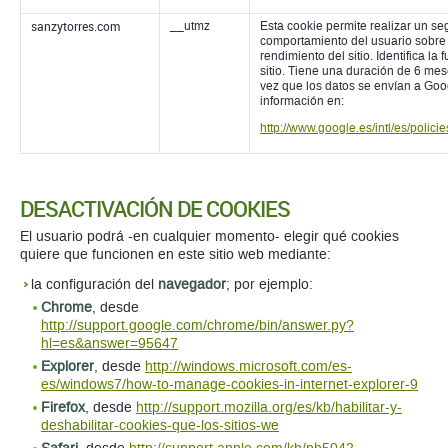
sanzytorres.com
__utmz
Esta cookie permite realizar un se
comportamiento del usuario sobre
rendimiento del sitio. Identifica la 
sitio. Tiene una duración de 6 mes
vez que los datos se envían a Goo
información en:
http://www.google.es/intl/es/polici
DESACTIVACIÓN DE COOKIES
El usuario podrá -en cualquier momento- elegir qué cookies
quiere que funcionen en este sitio web mediante:
la configuración del
navegador
; por ejemplo:
Chrome
, desde
http://support.google.com/chrome/bin/answer.py?
hl=es&answer=95647
Explorer
, desde
http://windows.microsoft.com/es-
es/windows7/how-to-manage-cookies-in-internet-explorer-9
Firefox
, desde
http://support.mozilla.org/es/kb/habilitar-y-
deshabilitar-cookies-que-los-sitios-we