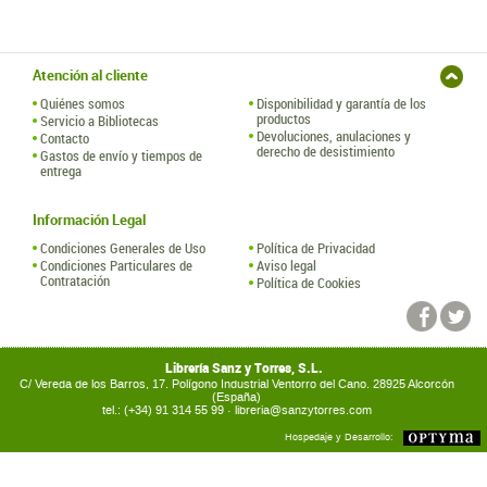
Atención al cliente
Quiénes somos
Disponibilidad y garantía de los
productos
Servicio a Bibliotecas
Devoluciones, anulaciones y
Contacto
derecho de desistimiento
Gastos de envío y tiempos de
entrega
Información Legal
Condiciones Generales de Uso
Política de Privacidad
Condiciones Particulares de
Aviso legal
Contratación
Política de Cookies
Librería Sanz y Torres, S.L.
C/ Vereda de los Barros, 17. Polígono Industrial Ventorro del Cano. 28925 Alcorcón
(España)
tel.: (+34) 91 314 55 99 ·
libreria@sanzytorres.com
Hospedaje y Desarrollo: