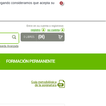
navegando consideramos que acepta su
Entre en su cuenta o regístrese.
registro
su cuenta
(0 €)
buscar
0 LIBROS
queda Avanzada
FORMACIÓN PERMANENTE
Guía metodológica
de la asignatura