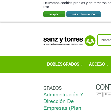
Utilizamos
cookies
propias y de terceros pa
uso.
aceptar
más información
DOBLES GRADOS
ACCESO
CONT
GRADOS
Administración Y
OT
Prim
Dirección De
Empresas (Plan