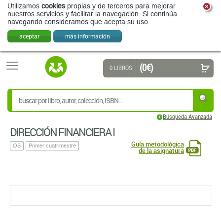
Utilizamos
cookies
propias y de terceros para mejorar
nuestros servicios y facilitar la navegación. Si continúa
navegando consideramos que acepta su uso.
aceptar
más información
(0 €)
0 LIBROS
Búsqueda Avanzada
DIRECCIÓN FINANCIERA I
Guía metodológica
OB
Primer cuatrimestre
de la asignatura