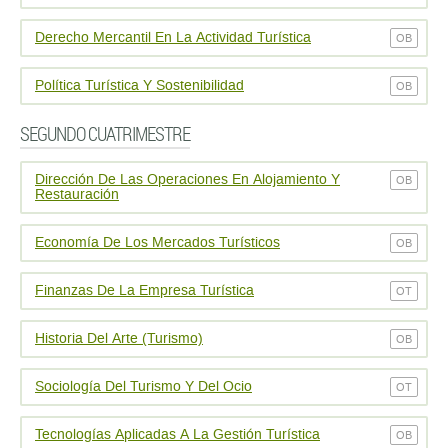
Derecho Mercantil En La Actividad Turística
OB
Polí­tica Turí­stica Y Sostenibilidad
OB
SEGUNDO CUATRIMESTRE
Dirección De Las Operaciones En Alojamiento Y
OB
Restauración
Economí­a De Los Mercados Turí­sticos
OB
Finanzas De La Empresa Turí­stica
OT
Historia Del Arte (Turismo)
OB
Sociologí­a Del Turismo Y Del Ocio
OT
Tecnologí­as Aplicadas A La Gestión Turí­stica
OB