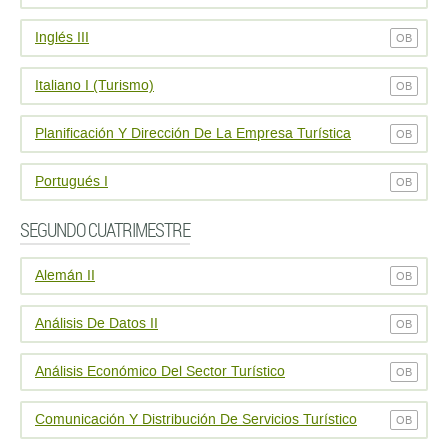
Inglés III
OB
Italiano I (Turismo)
OB
Planificación Y Dirección De La Empresa Turí­stica
OB
Portugués I
OB
SEGUNDO CUATRIMESTRE
Alemán II
OB
Análisis De Datos II
OB
Análisis Económico Del Sector Turí­stico
OB
Comunicación Y Distribución De Servicios Turí­stico
OB