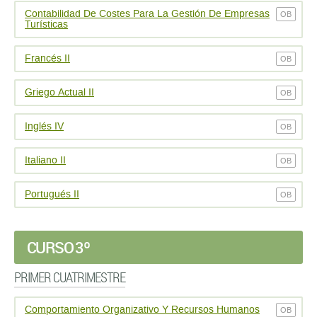
Contabilidad De Costes Para La Gestión De Empresas
OB
Turísticas
Francés II
OB
Griego Actual II
OB
Inglés IV
OB
Italiano II
OB
Portugués II
OB
CURSO 3º
PRIMER CUATRIMESTRE
Comportamiento Organizativo Y Recursos Humanos
OB