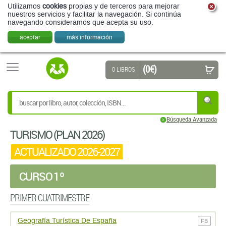
Utilizamos
cookies
propias y de terceros para mejorar
nuestros servicios y facilitar la navegación. Si continúa
navegando consideramos que acepta su uso.
aceptar
más información
(0 €)
0 LIBROS
Búsqueda Avanzada
TURISMO (PLAN 2026)
ACTUALIZADO 2026-2027
CURSO 1º
PRIMER CUATRIMESTRE
Geografí­a Turí­stica De España
FB