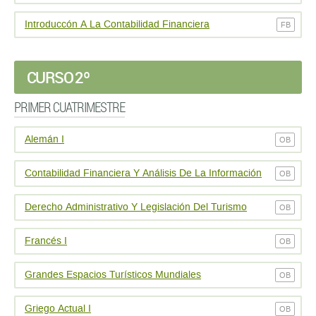
Introduccón A La Contabilidad Financiera
FB
CURSO 2º
PRIMER CUATRIMESTRE
Alemán I
OB
Contabilidad Financiera Y Análisis De La Información
OB
Derecho Administrativo Y Legislación Del Turismo
OB
Francés I
OB
Grandes Espacios Turísticos Mundiales
OB
Griego Actual I
OB