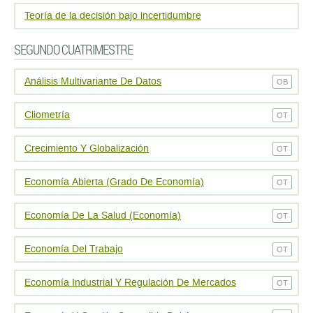
Teoría de la decisión bajo incertidumbre
SEGUNDO CUATRIMESTRE
Análisis Multivariante De Datos
OB
Cliometría
OT
Crecimiento Y Globalización
OT
Economí­a Abierta (Grado De Economí­a)
OT
Economí­a De La Salud (Economía)
OT
Economí­a Del Trabajo
OT
Economí­a Industrial Y Regulación De Mercados
OT