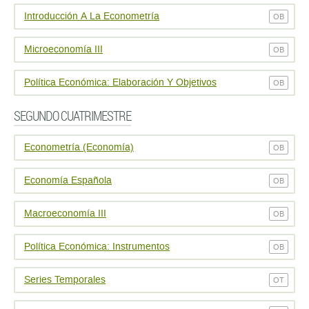
Introducción A La Econometría
OB
Microeconomía III
OB
Polí­tica Económica: Elaboración Y Objetivos
OB
SEGUNDO CUATRIMESTRE
Econometrí­a (Economía)
OB
Economí­a Española
OB
Macroeconomía III
OB
Polí­tica Económica: Instrumentos
OB
Series Temporales
OT