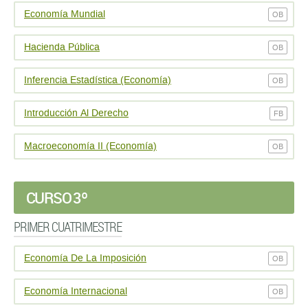
Economí­a Mundial
OB
Hacienda Pública
OB
Inferencia Estadística (Economía)
OB
Introducción Al Derecho
FB
Macroeconomí­a II (Economí­a)
OB
CURSO 3º
PRIMER CUATRIMESTRE
Economía De La Imposición
OB
Economía Internacional
OB