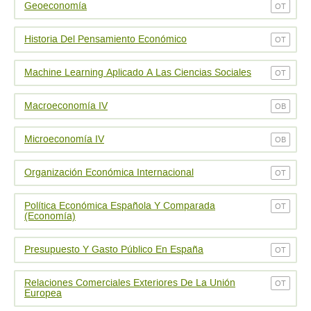
Geoeconomí­a
OT
Historia Del Pensamiento Económico
OT
Machine Learning Aplicado A Las Ciencias Sociales
OT
Macroeconomí­a IV
OB
Microeconomí­a IV
OB
Organización Económica Internacional
OT
Política Económica Española Y Comparada
OT
(Economía)
Presupuesto Y Gasto Público En España
OT
Relaciones Comerciales Exteriores De La Unión
OT
Europea