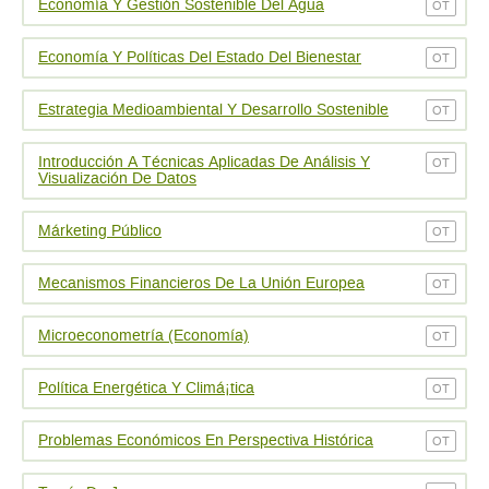
Economí­a Y Gestión Sostenible Del Agua
OT
Economí­a Y Políticas Del Estado Del Bienestar
OT
Estrategia Medioambiental Y Desarrollo Sostenible
OT
Introducción A Técnicas Aplicadas De Análisis Y
OT
Visualización De Datos
Márketing Público
OT
Mecanismos Financieros De La Unión Europea
OT
Microeconometrí­a (Economía)
OT
Política Energética Y Climá¡tica
OT
Problemas Económicos En Perspectiva Histórica
OT