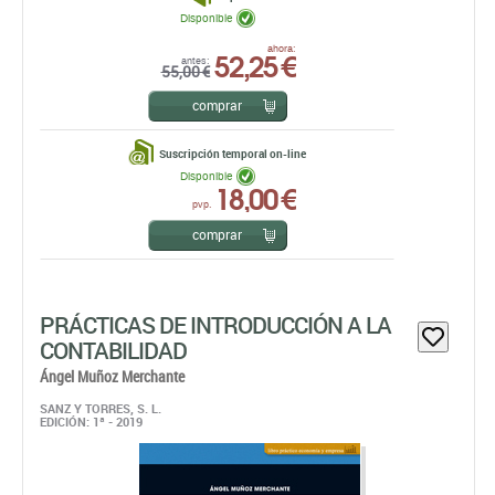
Disponible
52,25 €
ahora:
antes:
55,00 €
comprar
Suscripción temporal on-line
Disponible
18,00 €
pvp.
comprar
PRÁCTICAS DE INTRODUCCIÓN A LA
CONTABILIDAD
Ángel Muñoz Merchante
SANZ Y TORRES, S. L.
EDICIÓN: 1ª - 2019