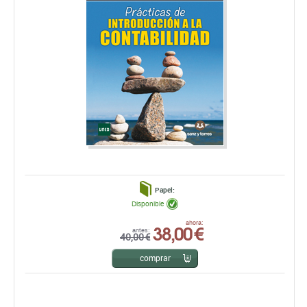
Papel:
Disponible
38,00 €
ahora:
antes:
40,00 €
comprar