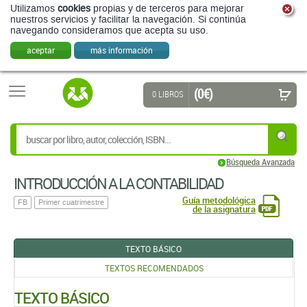
Utilizamos
cookies
propias y de terceros para mejorar
nuestros servicios y facilitar la navegación. Si continúa
navegando consideramos que acepta su uso.
aceptar
más información
(0 €)
0 LIBROS
Búsqueda Avanzada
INTRODUCCIÓN A LA CONTABILIDAD
Guía metodológica
FB
Primer cuatrimestre
de la asignatura
TEXTO BÁSICO
TEXTOS RECOMENDADOS
TEXTO BÁSICO