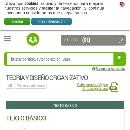
Utilizamos
cookies
propias y de terceros para mejorar
nuestros servicios y facilitar la navegación. Si continúa
navegando consideramos que acepta su uso.
aceptar
más información
(0 €)
0 LIBROS
Búsqueda Avanzada
TEORÍA Y DISEÑO ORGANIZATIVO
Guía metodológica
OB
Primer cuatrimestre
de la asignatura
TEXTO BÁSICO
TEXTO BÁSICO