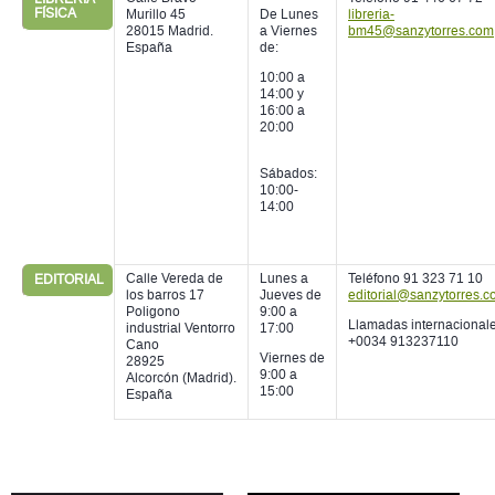
FÍSICA
Murillo 45
De Lunes
libreria-
28015 Madrid.
a Viernes
bm45@sanzytorres.com
España
de:
10:00 a
14:00 y
16:00 a
20:00
Sábados:
10:00-
14:00
Calle Vereda de
Lunes a
Teléfono 91 323 71 10
EDITORIAL
los barros 17
Jueves de
editorial@sanzytorres.
Poligono
9:00 a
Llamadas internacionale
industrial Ventorro
17:00
+0034 913237110
Cano
Viernes de
28925
9:00 a
Alcorcón (Madrid).
15:00
España