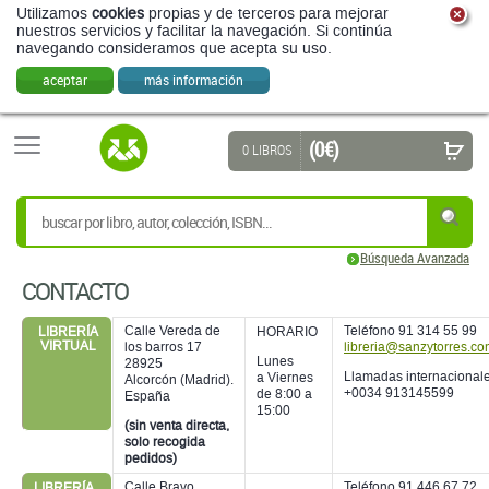
Utilizamos
cookies
propias y de terceros para mejorar
nuestros servicios y facilitar la navegación. Si continúa
navegando consideramos que acepta su uso.
aceptar
más información
(0 €)
0 LIBROS
Búsqueda Avanzada
CONTACTO
Calle Vereda de
Teléfono 91 314 55 99
LIBRERÍA
HORARIO
VIRTUAL
los barros 17
libreria@sanzytorres.c
Lunes
28925
Llamadas internacionale
a Viernes
Alcorcón (Madrid).
+0034 913145599
de 8:00 a
España
15:00
(sin venta directa,
solo recogida
pedidos)
Calle Bravo
Teléfono 91 446 67 72
LIBRERÍA