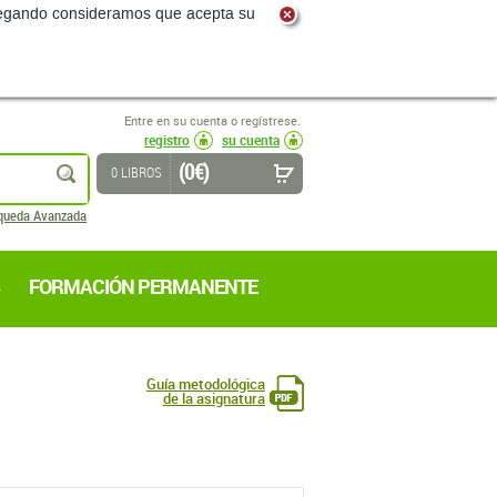
navegando consideramos que acepta su
Entre en su cuenta o regístrese.
registro
su cuenta
(0 €)
buscar
0 LIBROS
queda Avanzada
FORMACIÓN PERMANENTE
Guía metodológica
de la asignatura