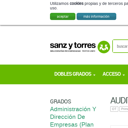
Utilizamos
cookies
propias y de terceros pa
uso.
aceptar
más información
DOBLES GRADOS
ACCESO
AUDI
GRADOS
Administración Y
OT
Prim
Dirección De
Empresas (Plan