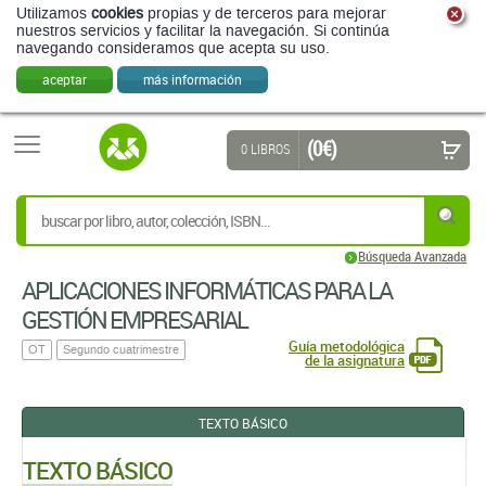
Utilizamos
cookies
propias y de terceros para mejorar
nuestros servicios y facilitar la navegación. Si continúa
navegando consideramos que acepta su uso.
aceptar
más información
(0 €)
0 LIBROS
Búsqueda Avanzada
APLICACIONES INFORMÁTICAS PARA LA
GESTIÓN EMPRESARIAL
Guía metodológica
OT
Segundo cuatrimestre
de la asignatura
TEXTO BÁSICO
TEXTO BÁSICO