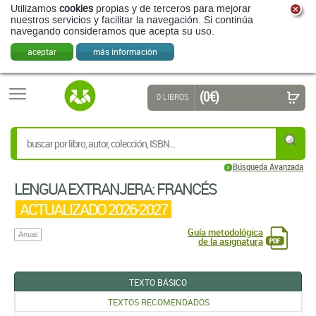
Utilizamos
cookies
propias y de terceros para mejorar
nuestros servicios y facilitar la navegación. Si continúa
navegando consideramos que acepta su uso.
aceptar
más información
(0 €)
0 LIBROS
Búsqueda Avanzada
LENGUA EXTRANJERA: FRANCÉS
ACTUALIZADO 2026-2027
Guía metodológica
Anual
de la asignatura
TEXTO BÁSICO
TEXTOS RECOMENDADOS