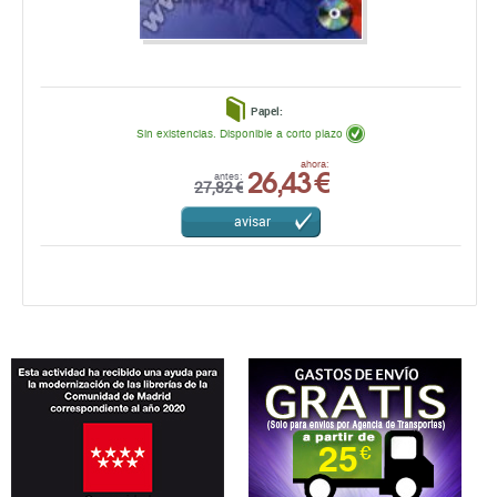
Papel:
Sin existencias. Disponible a corto plazo
26,43 €
ahora:
antes:
27,82 €
avisar