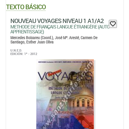
TEXTO BÁSICO
NOUVEAU VOYAGES NIVEAU 1 A1/A2
METHODE DE FRANÇAIS LANGUE ÉTRANGÈRE (AUTO-
APPRENTISSAGE)
Mercedes Boixareu (Coord.),
José Mª. Aresté,
Carmen De
Santiago,
Esther Juan Oliva
U.N.E.D.
EDICIÓN: 1ª - 2012