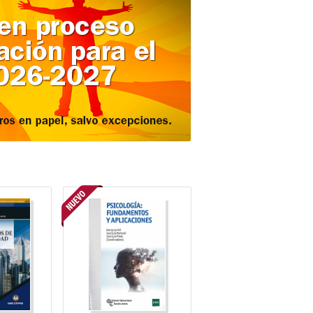
a San Juan
VV.AA.
OS DE
PSICOLOGÍA
IDAD
FUNDAMENTOS Y
APLICACIONES
, S. L.