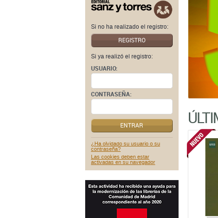
Si ya realizó el registro:
USUARIO:
CONTRASEÑA:
ÚLT
ENTRAR
¿Ha olvidado su usuario o su
contraseña?
Las cookies deben estar
activadas en su navegador
INT
CONOC
MATER
AP