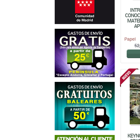
Papel
52
KEYNO
SPA
NATI