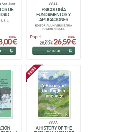
EDITORIAL UNIVERSITARIA
RAMÓN ARECES
Papel
8,00 €
26,59 €
ahora:
ahora:
antes:
28,00 €
r
comprar
VV.AA.
ACIÓN
A HISTORY OF THE
 PARA LA
ENGLISH LANGUAGE
 Y EL
ROUTLEDGE
TO DE
AS
CIÓN EN
CTICA