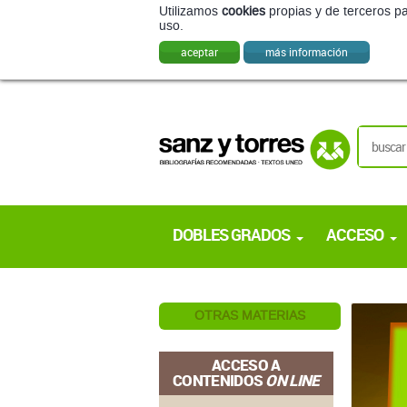
Utilizamos
cookies
propias y de terceros pa
uso.
aceptar
más información
DOBLES GRADOS
ACCESO
OTRAS MATERIAS
ACCESO A
CONTENIDOS
ON LINE
Si no ha realizado el registro:
REGISTRO