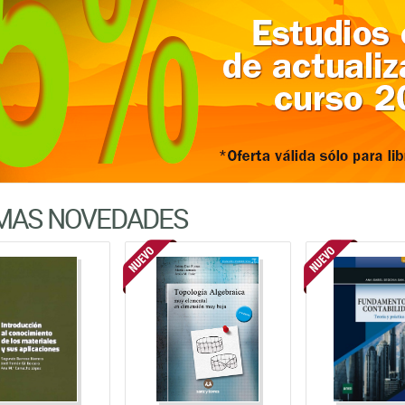
IMAS NOVEDADES
VV.AA.
VV.AA.
Ana Isabel Segovi
RODUCCIÓN AL
TOPOLOGIA
FUNDAMENT
IMIENTO DE LOS
ALGEBRAICA MUY
CONTABIL
IALES Y A SUS
ELEMENTAL EN
SANZ Y TORRES
LICACIONES
DIMENSIÓN MUY BAJA