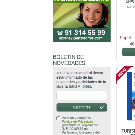
Papel
48
BOLETÍN DE
NOVEDADES
Introduzca su email si desea
estar informado de las
novedades y actividades de la
librería
Sanz y Torres
.
suscribirse
He leído y acepto la
Política de Privacidad
(adaptada al Reglamento
(UE) 2016/679 del
TURIS
Parlamento Europeo y del
D
Consejo, de 27 de abril de
2016, mas conocido como
EDITOR
Reglamento General de
R
Protección de Datos
(RGPD)).