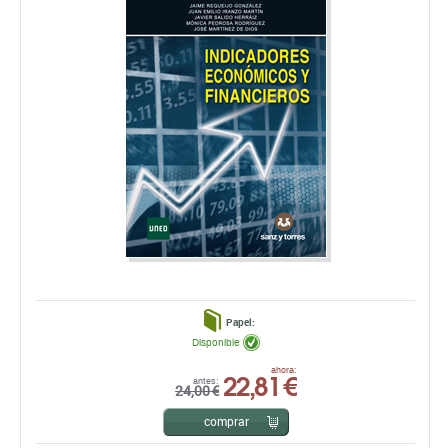
Papel:
Disponible
22,81 €
ahora:
antes:
24,00 €
comprar