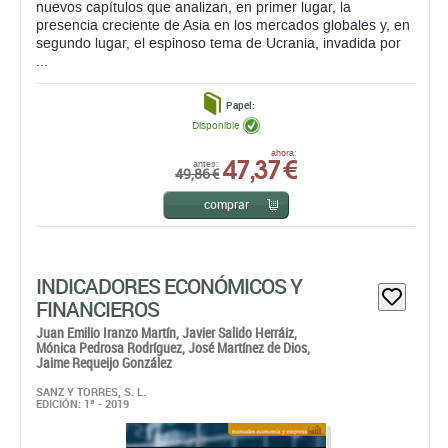
nuevos capítulos que analizan, en primer lugar, la
presencia creciente de Asia en los mercados globales y, en
segundo lugar, el espinoso tema de Ucrania, invadida por
...
Papel:
Disponible
47,37 €
ahora:
antes:
49,86 €
comprar
INDICADORES ECONÓMICOS Y
FINANCIEROS
Juan Emilio Iranzo Martín,
Javier Salido Herráiz,
Mónica Pedrosa Rodríguez,
José Martínez de Dios,
Jaime Requeijo González
SANZ Y TORRES, S. L.
EDICIÓN: 1ª - 2019