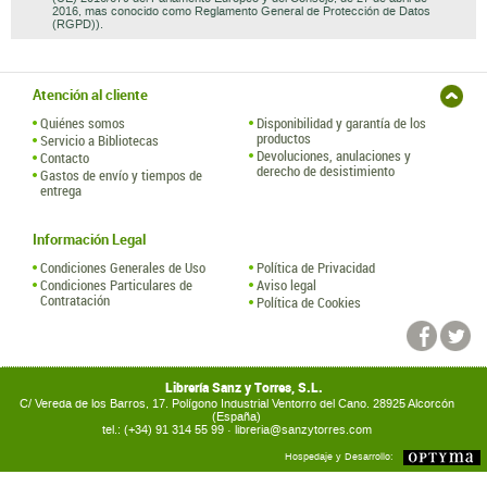
2016, mas conocido como Reglamento General de Protección de Datos
(RGPD)).
Atención al cliente
Quiénes somos
Disponibilidad y garantía de los
productos
Servicio a Bibliotecas
Devoluciones, anulaciones y
Contacto
derecho de desistimiento
Gastos de envío y tiempos de
entrega
Información Legal
Condiciones Generales de Uso
Política de Privacidad
Condiciones Particulares de
Aviso legal
Contratación
Política de Cookies
Librería Sanz y Torres, S.L.
C/ Vereda de los Barros, 17. Polígono Industrial Ventorro del Cano. 28925 Alcorcón
(España)
tel.: (+34) 91 314 55 99 ·
libreria@sanzytorres.com
Hospedaje y Desarrollo: