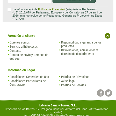
He leído y acepto la
Política de Privacidad
(adaptada al Reglamento
(UE) 2016/679 del Parlamento Europeo y del Consejo, de 27 de abril de
2016, mas conocido como Reglamento General de Protección de Datos
(RGPD)).
Atención al cliente
Quiénes somos
Disponibilidad y garantía de los
productos
Servicio a Bibliotecas
Devoluciones, anulaciones y
Contacto
derecho de desistimiento
Gastos de envío y tiempos de
entrega
Información Legal
Condiciones Generales de Uso
Política de Privacidad
Condiciones Particulares de
Aviso legal
Contratación
Política de Cookies
Librería Sanz y Torres, S.L.
C/ Vereda de los Barros, 17. Polígono Industrial Ventorro del Cano. 28925 Alcorcón
(España)
tel.: (+34) 91 314 55 99 ·
libreria@sanzytorres.com