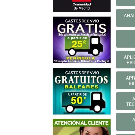
ANÁL
APLI
PSI
APR
BI
A
TÉC
A