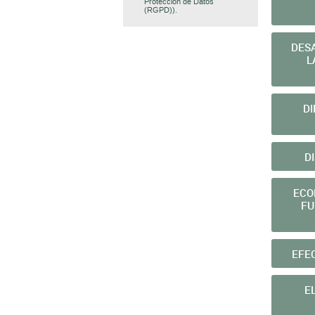
Protección de Datos
(RGPD)).
DES
L
DI
D
ECO
FU
EFE
E