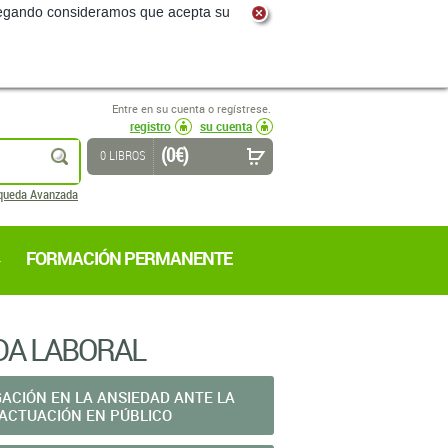
navegando consideramos que acepta su
Entre en su cuenta o regístrese.
registro
su cuenta
(0 €)
buscar
0 LIBROS
queda Avanzada
FORMACIÓN PERMANENTE
IDA LABORAL
GACIÓN EN LA ANSIEDAD ANTE LA
ACTUACIÓN EN PÚBLICO