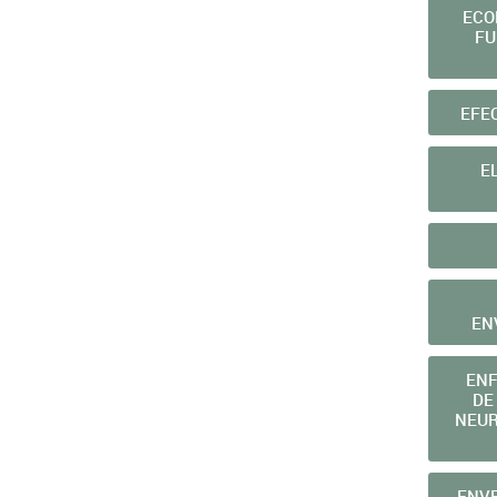
ECO
FU
EFE
E
EN
ENF
DE
NEUR
ENVE