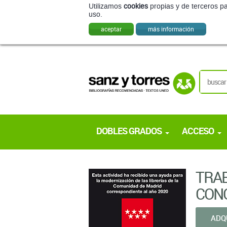
Utilizamos
cookies
propias y de terceros pa
uso.
aceptar
más información
DOBLES GRADOS
ACCESO
TRAB
CON
ADQ