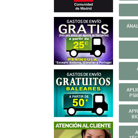
ÁNALISIS
APLI
PSI
APR
BI
A
TÉC