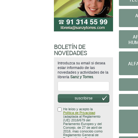
A
A
HUM
BOLETÍN DE
NOVEDADES
ALF
Introduzca su email si desea
estar informado de las
novedades y actividades de la
librería
Sanz y Torres
.
suscribirse
He leído y acepto la
Política de Privacidad
(adaptada al Reglamento
(UE) 2016/679 del
Parlamento Europeo y del
Consejo, de 27 de abril de
2016, mas conocido como
Reglamento General de