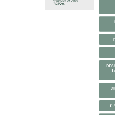
Protección de Datos
(RGPD)).
DES
L
DI
DI