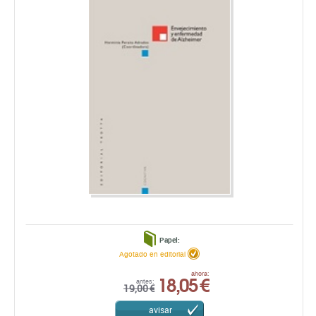
Papel:
Agotado en editorial
18,05 €
ahora:
antes:
19,00 €
avisar