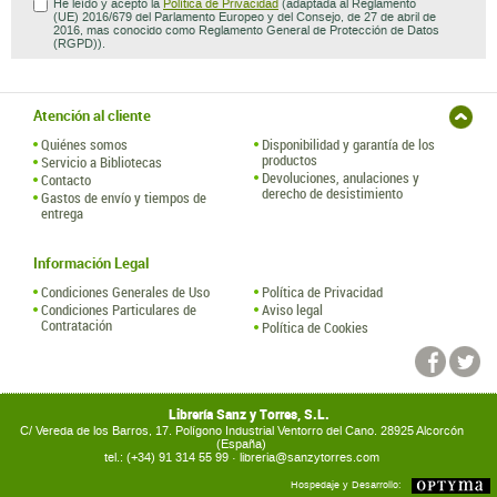
He leído y acepto la
Política de Privacidad
(adaptada al Reglamento
(UE) 2016/679 del Parlamento Europeo y del Consejo, de 27 de abril de
2016, mas conocido como Reglamento General de Protección de Datos
(RGPD)).
Atención al cliente
Quiénes somos
Disponibilidad y garantía de los
productos
Servicio a Bibliotecas
Devoluciones, anulaciones y
Contacto
derecho de desistimiento
Gastos de envío y tiempos de
entrega
Información Legal
Condiciones Generales de Uso
Política de Privacidad
Condiciones Particulares de
Aviso legal
Contratación
Política de Cookies
Librería Sanz y Torres, S.L.
C/ Vereda de los Barros, 17. Polígono Industrial Ventorro del Cano. 28925 Alcorcón
(España)
tel.: (+34) 91 314 55 99 ·
libreria@sanzytorres.com
Hospedaje y Desarrollo: