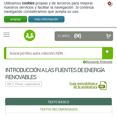
Utilizamos
cookies
propias y de terceros para mejorar
nuestros servicios y facilitar la navegación. Si continúa
navegando consideramos que acepta su uso.
aceptar
más información
(0 €)
0 LIBROS
Búsqueda Avanzada
INTRODUCCIÓN A LAS FUENTES DE ENERGÍ­A
RENOVABLES
Guía metodológica
OB
Primer cuatrimestre
de la asignatura
TEXTO BÁSICO
TEXTOS RECOMENDADOS