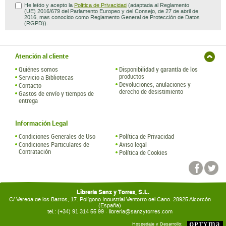
He leído y acepto la
Política de Privacidad
(adaptada al Reglamento
(UE) 2016/679 del Parlamento Europeo y del Consejo, de 27 de abril de
2016, mas conocido como Reglamento General de Protección de Datos
(RGPD)).
Atención al cliente
Quiénes somos
Disponibilidad y garantía de los
productos
Servicio a Bibliotecas
Devoluciones, anulaciones y
Contacto
derecho de desistimiento
Gastos de envío y tiempos de
entrega
Información Legal
Condiciones Generales de Uso
Política de Privacidad
Condiciones Particulares de
Aviso legal
Contratación
Política de Cookies
Librería Sanz y Torres, S.L.
C/ Vereda de los Barros, 17. Polígono Industrial Ventorro del Cano. 28925 Alcorcón
(España)
tel.: (+34) 91 314 55 99 ·
libreria@sanzytorres.com
Hospedaje y Desarrollo: