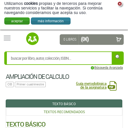
Utilizamos
cookies
propias y de terceros para mejorar
nuestros servicios y facilitar la navegación. Si continúa
navegando consideramos que acepta su uso.
aceptar
más información
(0 €)
0 LIBROS
Búsqueda Avanzada
AMPLIACIÓN DE CALCULO
Guía metodológica
OB
Primer cuatrimestre
de la asignatura
TEXTO BÁSICO
TEXTOS RECOMENDADOS
TEXTO BÁSICO