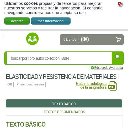
Utilizamos
cookies
propias y de terceros para mejorar
nuestros servicios y facilitar la navegación. Si continúa
navegando consideramos que acepta su uso.
aceptar
más información
(0 €)
0 LIBROS
Búsqueda Avanzada
ELASTICIDAD Y RESISTENCIA DE MATERIALES I
Guía metodológica
OB
Primer cuatrimestre
de la asignatura
TEXTO BÁSICO
TEXTOS RECOMENDADOS
TEXTO BÁSICO