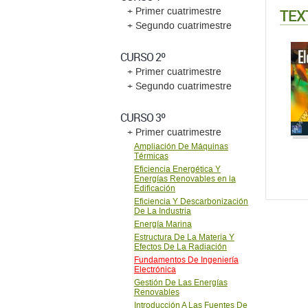
TEX
+ Primer cuatrimestre
+ Segundo cuatrimestre
CURSO 2º
+ Primer cuatrimestre
+ Segundo cuatrimestre
CURSO 3º
+ Primer cuatrimestre
Ampliación De Máquinas
Térmicas
Eficiencia Energética Y
Energías Renovables en la
Edificación
Eficiencia Y Descarbonización
De La Industria
Energí­a Marina
Estructura De La Materia Y
Efectos De La Radiación
Fundamentos De Ingenierí­a
Electrónica
Gestión De Las Energí­as
Renovables
Introducción A Las Fuentes De