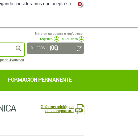
navegando consideramos que acepta su
Entre en su cuenta o regístrese.
registro
su cuenta
(0 €)
buscar
0 LIBROS
queda Avanzada
FORMACIÓN PERMANENTE
NICA
Guía metodológica
de la asignatura