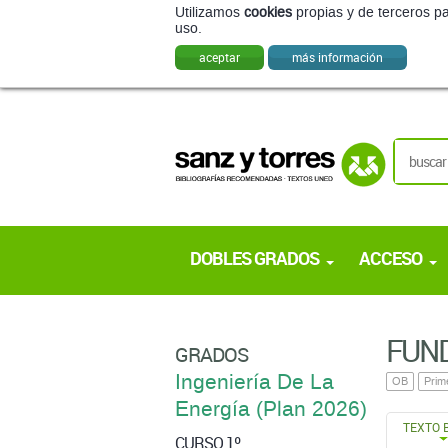
Utilizamos
cookies
propias y de terceros pa
uso.
aceptar
más información
DOBLES GRADOS
ACCESO
FUND
GRADOS
Ingeniería De La
OB
Prim
Energí­a (Plan 2026)
TEXTO 
CURSO 1º