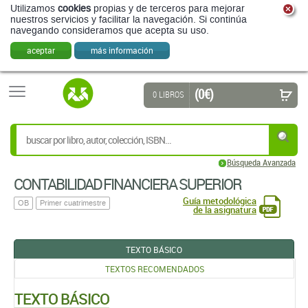
Utilizamos
cookies
propias y de terceros para mejorar
nuestros servicios y facilitar la navegación. Si continúa
navegando consideramos que acepta su uso.
aceptar
más información
(0 €)
0 LIBROS
Búsqueda Avanzada
CONTABILIDAD FINANCIERA SUPERIOR
Guía metodológica
OB
Primer cuatrimestre
de la asignatura
TEXTO BÁSICO
TEXTOS RECOMENDADOS
TEXTO BÁSICO