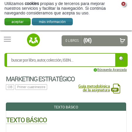
Utilizamos
cookies
propias y de terceros para mejorar
nuestros servicios y facilitar la navegación. Si continúa
navegando consideramos que acepta su uso.
aceptar
más información
(0 €)
0 LIBROS
Búsqueda Avanzada
MARKETING ESTRATÉGICO
Guía metodológica
OB
Primer cuatrimestre
de la asignatura
TEXTO BÁSICO
TEXTO BÁSICO