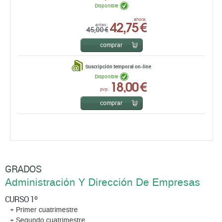
Disponible
42,75 €
ahora:
antes:
45,00 €
comprar
Suscripción temporal on-line
Disponible
18,00 €
pvp.
comprar
GRADOS
Administración Y Dirección De Empresas
CURSO 1º
+ Primer cuatrimestre
+ Segundo cuatrimestre