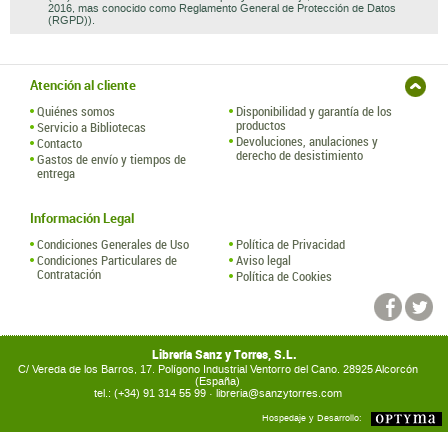
2016, mas conocido como Reglamento General de Protección de Datos
(RGPD)).
Atención al cliente
Quiénes somos
Disponibilidad y garantía de los
productos
Servicio a Bibliotecas
Devoluciones, anulaciones y
Contacto
derecho de desistimiento
Gastos de envío y tiempos de
entrega
Información Legal
Condiciones Generales de Uso
Política de Privacidad
Condiciones Particulares de
Aviso legal
Contratación
Política de Cookies
Librería Sanz y Torres, S.L.
C/ Vereda de los Barros, 17. Polígono Industrial Ventorro del Cano. 28925 Alcorcón
(España)
tel.: (+34) 91 314 55 99 ·
libreria@sanzytorres.com
Hospedaje y Desarrollo: