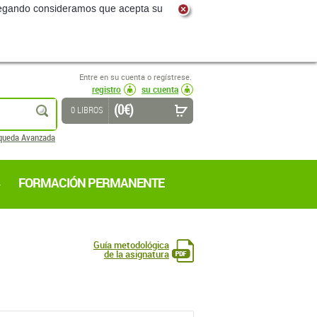
navegando consideramos que acepta su
Entre en su cuenta o regístrese.
registro
su cuenta
(0 €)
buscar
0 LIBROS
queda Avanzada
FORMACIÓN PERMANENTE
Guía metodológica
de la asignatura