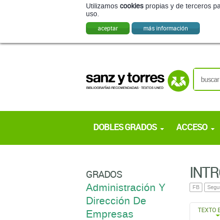
Utilizamos
cookies
propias y de terceros pa
uso.
aceptar
más información
DOBLES GRADOS
ACCESO
INTR
GRADOS
Administración Y
FB
Segu
Dirección De
TEXTO 
Empresas