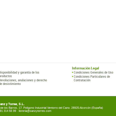
Información Legal
Disponibilidad y garantía de los
Condiciones Generales de Uso
productos
Condiciones Particulares de
Devoluciones, anulaciones y derecho
Contratación
de desistimiento
Sanz y Torres, S.L.
de los Barros, 17. Polígono Industrial Ventorro del Cano. 28925 Alcorcón (España)
) 91 314 55 99 ·
libreria@sanzytorres.com