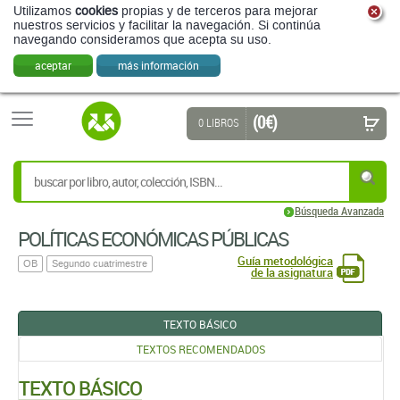
Utilizamos
cookies
propias y de terceros para mejorar
nuestros servicios y facilitar la navegación. Si continúa
navegando consideramos que acepta su uso.
aceptar
más información
(0 €)
0 LIBROS
Búsqueda Avanzada
POLÍTICAS ECONÓMICAS PÚBLICAS
Guía metodológica
OB
Segundo cuatrimestre
de la asignatura
TEXTO BÁSICO
TEXTOS RECOMENDADOS
TEXTO BÁSICO