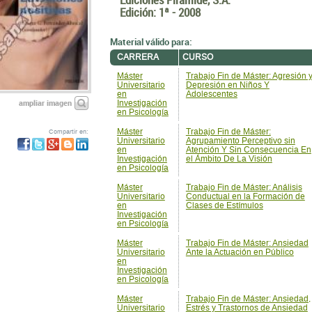
Máster
Trabajo Fin de Máster: Agresión 
Universitario
Depresión en Niños Y
en
Adolescentes
ampliar imagen
Investigación
en Psicología
Máster
Trabajo Fin de Máster:
Compartir en:
Universitario
Agrupamiento Perceptivo sin
en
Atención Y Sin Consecuencia En
Investigación
el Ámbito De La Visión
en Psicología
Máster
Trabajo Fin de Máster: Análisis
Universitario
Conductual en la Formación de
en
Clases de Estímulos
Investigación
en Psicología
Máster
Trabajo Fin de Máster: Ansiedad
Universitario
Ante la Actuación en Público
en
Investigación
en Psicología
Máster
Trabajo Fin de Máster: Ansiedad,
Universitario
Estrés y Trastornos de Ansiedad
en
Investigación
en Psicología
Máster
Trabajo Fin de Máster:
Universitario
Aplicaciones del Aprendizaje
en
Humano en la Investigación