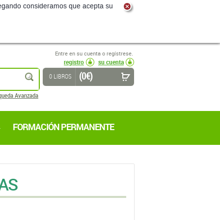
Entre en su cuenta o regístrese.
registro
su cuenta
(0 €)
buscar
0 LIBROS
queda Avanzada
FORMACIÓN PERMANENTE
AS
ASIGNATURA
TIPO DE MATERIAL