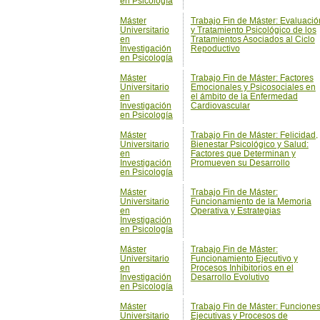
Máster
Trabajo Fin de Máster: Factores
Universitario
Emocionales y Psicosociales en
en
el ámbito de la Enfermedad
Investigación
Cardiovascular
en Psicología
Máster
Trabajo Fin de Máster: Felicidad,
Universitario
Bienestar Psicológico y Salud:
en
Factores que Determinan y
Investigación
Promueven su Desarrollo
en Psicología
Máster
Trabajo Fin de Máster:
Universitario
Funcionamiento de la Memoria
en
Operativa y Estrategias
Investigación
en Psicología
Máster
Trabajo Fin de Máster:
Universitario
Funcionamiento Ejecutivo y
en
Procesos Inhibitorios en el
Investigación
Desarrollo Evolutivo
en Psicología
Máster
Trabajo Fin de Máster: Funcione
Universitario
Ejecutivas y Procesos de
en
Actualización de la Memoria
Investigación
Operativa
en Psicología
Máster
Trabajo Fin de Máster: Historia d
Universitario
la Psicología
en