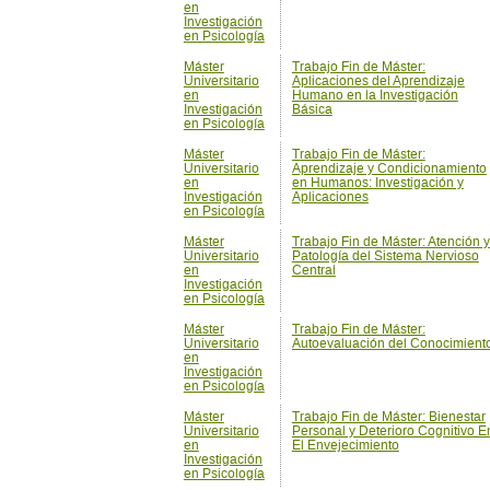
Investigación
Básica
en Psicología
Máster
Trabajo Fin de Máster:
Universitario
Aprendizaje y Condicionamiento
en
en Humanos: Investigación y
Investigación
Aplicaciones
en Psicología
Máster
Trabajo Fin de Máster: Atención y
Universitario
Patología del Sistema Nervioso
en
Central
Investigación
en Psicología
Máster
Trabajo Fin de Máster:
Universitario
Autoevaluación del Conocimient
en
Investigación
en Psicología
Máster
Trabajo Fin de Máster: Bienestar
Universitario
Personal y Deterioro Cognitivo E
en
El Envejecimiento
Investigación
en Psicología
Máster
Trabajo Fin de Máster: Calidad d
Universitario
Vida Laboral
en
Investigación
en Psicología