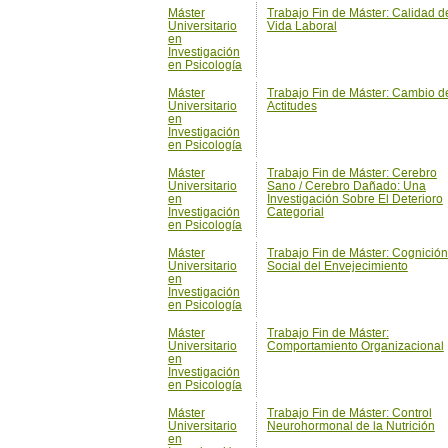
Máster
Trabajo Fin de Máster: Cambio d
Universitario
Actitudes
en
Investigación
en Psicología
Máster
Trabajo Fin de Máster: Cerebro
Universitario
Sano / Cerebro Dañado: Una
en
Investigación Sobre El Deterioro
Investigación
Categorial
en Psicología
Máster
Trabajo Fin de Máster: Cognición
Universitario
Social del Envejecimiento
en
Investigación
en Psicología
Máster
Trabajo Fin de Máster:
Universitario
Comportamiento Organizacional
en
Investigación
en Psicología
Máster
Trabajo Fin de Máster: Control
Universitario
Neurohormonal de la Nutrición
en
Investigación
en Psicología
Máster
Trabajo Fin de Máster: Desarroll
Universitario
Emocional en la Infancia
en
Investigación