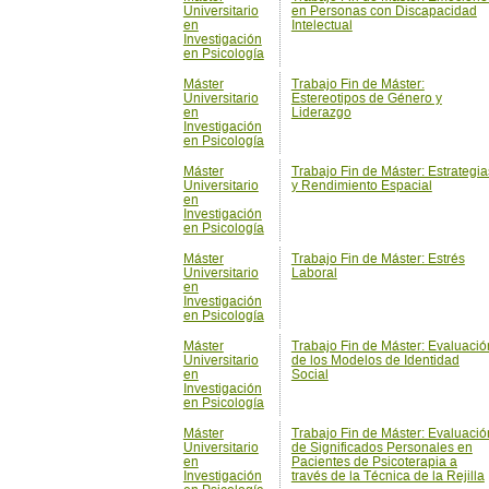
Universitario
Estereotipos de Género y
en
Liderazgo
Investigación
en Psicología
Máster
Trabajo Fin de Máster: Estrategia
Universitario
y Rendimiento Espacial
en
Investigación
en Psicología
Máster
Trabajo Fin de Máster: Estrés
Universitario
Laboral
en
Investigación
en Psicología
Máster
Trabajo Fin de Máster: Evaluació
Universitario
de los Modelos de Identidad
en
Social
Investigación
en Psicología
Máster
Trabajo Fin de Máster: Evaluació
Universitario
de Significados Personales en
en
Pacientes de Psicoterapia a
Investigación
través de la Técnica de la Rejilla
en Psicología
Máster
Trabajo Fin de Máster: Evaluació
Universitario
y Tratamiento Psicológico de los
en
Tratamientos Asociados al Ciclo
Investigación
Repoductivo
en Psicología