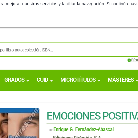
Bús
GRADOS
CUID
MICROTÍTULOS
MÁSTERES
EMOCIONES POSITIV
Enrique G. Fernández-Abascal
por
Ediciones Pirámide, S.A.
Edición:
1ª - 2008
Material válido para:
CARRERA
CURSO