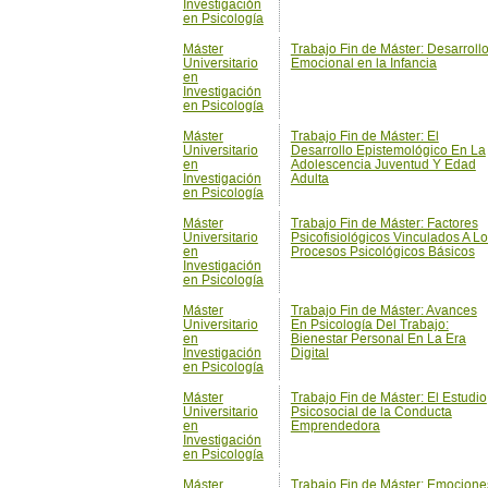
en Psicología
Máster
Trabajo Fin de Máster: El
Universitario
Desarrollo Epistemológico En La
en
Adolescencia Juventud Y Edad
Investigación
Adulta
en Psicología
Máster
Trabajo Fin de Máster: Factores
Universitario
Psicofisiológicos Vinculados A L
en
Procesos Psicológicos Básicos
Investigación
en Psicología
Máster
Trabajo Fin de Máster: Avances
Universitario
En Psicología Del Trabajo:
en
Bienestar Personal En La Era
Investigación
Digital
en Psicología
Máster
Trabajo Fin de Máster: El Estudio
Universitario
Psicosocial de la Conducta
en
Emprendedora
Investigación
en Psicología
Máster
Trabajo Fin de Máster: Emocione
Universitario
en Personas con Discapacidad
en
Intelectual
Investigación
en Psicología
Máster
Trabajo Fin de Máster: