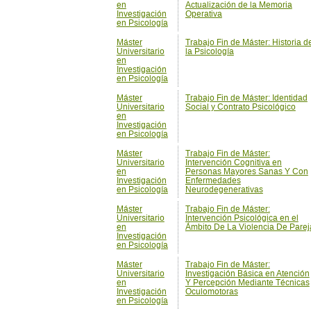
Investigación
en Psicología
Máster
Trabajo Fin de Máster: Identidad
Universitario
Social y Contrato Psicológico
en
Investigación
en Psicología
Máster
Trabajo Fin de Máster:
Universitario
Intervención Cognitiva en
en
Personas Mayores Sanas Y Con
Investigación
Enfermedades
en Psicología
Neurodegenerativas
Máster
Trabajo Fin de Máster:
Universitario
Intervención Psicológica en el
en
Ámbito De La Violencia De Parej
Investigación
en Psicología
Máster
Trabajo Fin de Máster:
Universitario
Investigación Básica en Atención
en
Y Percepción Mediante Técnicas
Investigación
Oculomotoras
en Psicología
Máster
Trabajo Fin de Máster:
Universitario
Investigación en Adquisición Y
en
Trastornos Del Lenguaje
Investigación
en Psicología