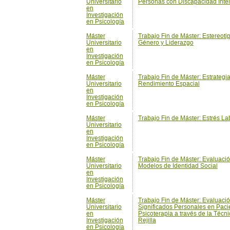
en
Investigación
en Psicología
Máster
Trabajo Fin de Máster: Estrategia
Universitario
Rendimiento Espacial
en
Investigación
en Psicología
Máster
Trabajo Fin de Máster: Estrés La
Universitario
en
Investigación
en Psicología
Máster
Trabajo Fin de Máster: Evaluació
Universitario
Modelos de Identidad Social
en
Investigación
en Psicología
Máster
Trabajo Fin de Máster: Evaluaci
Universitario
Significados Personales en Paci
en
Psicoterapia a través de la Técni
Investigación
Rejilla
en Psicología
Máster
Trabajo Fin de Máster: Evaluació
Universitario
Tratamiento Psicológico de los
en
Tratamientos Asociados al Ciclo
Investigación
Repoductivo
en Psicología