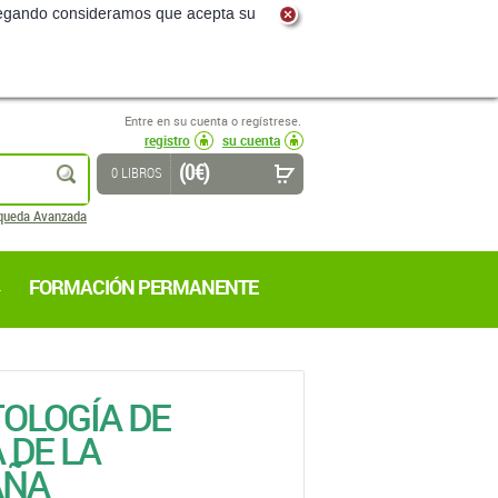
Entre en su cuenta o regístrese.
registro
su cuenta
(0 €)
buscar
0 LIBROS
queda Avanzada
FORMACIÓN PERMANENTE
TOLOGÍA DE
 DE LA
AÑA