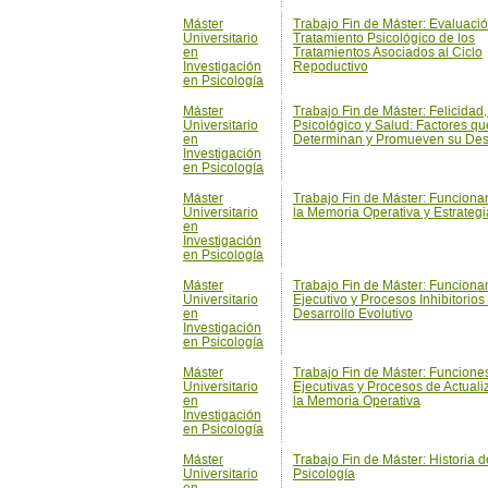
Máster
Trabajo Fin de Máster: Felicidad,
Universitario
Psicológico y Salud: Factores qu
en
Determinan y Promueven su Desa
Investigación
en Psicología
Máster
Trabajo Fin de Máster: Funciona
Universitario
la Memoria Operativa y Estrategi
en
Investigación
en Psicología
Máster
Trabajo Fin de Máster: Funciona
Universitario
Ejecutivo y Procesos Inhibitorios
en
Desarrollo Evolutivo
Investigación
en Psicología
Máster
Trabajo Fin de Máster: Funcione
Universitario
Ejecutivas y Procesos de Actuali
en
la Memoria Operativa
Investigación
en Psicología
Máster
Trabajo Fin de Máster: Historia d
Universitario
Psicología
en
Investigación
en Psicología
Máster
Trabajo Fin de Máster: Identidad 
Universitario
Contrato Psicológico
en