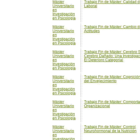
Universitario
Actitudes
en
Investigación
en Psicología
Máster
Trabajo Fin de Máster: Cerebro 
Universitario
Cerebro Dañado: Una Investigac
en
El Deterioro Categorial
Investigación
en Psicología
Máster
Trabajo Fin de Máster: Cognición
Universitario
del Envejecimiento
en
Investigación
en Psicología
Máster
Trabajo Fin de Máster: Comport
Universitario
Organizacional
en
Investigación
en Psicología
Máster
Trabajo Fin de Máster: Control
Universitario
Neurohormonal de la Nutrición
en
Investigación
en Psicología
Máster
Trabajo Fin de Máster: Desarroll
Universitario
Emocional en la Infancia
en
Investigación