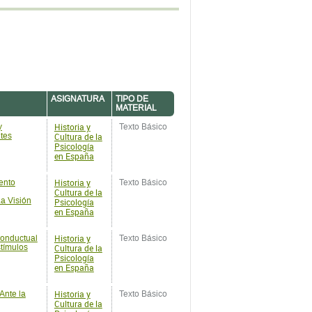
ASIGNATURA
TIPO DE
MATERIAL
Historia y
y
Texto Básico
tes
Cultura de la
Psicología
en España
Historia y
ento
Texto Básico
Cultura de la
a Visión
Psicología
en España
Historia y
Conductual
Texto Básico
tímulos
Cultura de la
Psicología
en España
Historia y
Ante la
Texto Básico
Cultura de la
Psicología
en España
Historia y
 Estrés y
Texto Básico
Cultura de la
Psicología