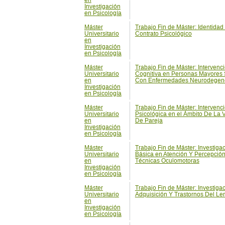
Investigación
en Psicología
Máster
Trabajo Fin de Máster: Intervenc
Universitario
Cognitiva en Personas Mayores
en
Con Enfermedades Neurodegene
Investigación
en Psicología
Máster
Trabajo Fin de Máster: Intervenc
Universitario
Psicológica en el Ámbito De La 
en
De Pareja
Investigación
en Psicología
Máster
Trabajo Fin de Máster: Investiga
Universitario
Básica en Atención Y Percepció
en
Técnicas Oculomotoras
Investigación
en Psicología
Máster
Trabajo Fin de Máster: Investiga
Universitario
Adquisición Y Trastornos Del Le
en
Investigación
en Psicología
Máster
Trabajo Fin de Máster: Investiga
Universitario
Alteraciones Del Desarrollo
en
Investigación
en Psicología
Máster
Trabajo Fin de Máster: Investiga