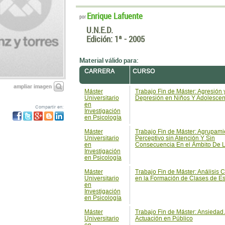
Material válido para:
CARRERA
CURSO
ampliar imagen
Máster
Trabajo Fin de Máster: Agresión 
Universitario
Depresión en Niños Y Adolescen
en
Compartir en:
Investigación
en Psicología
Máster
Trabajo Fin de Máster: Agrupami
Universitario
Perceptivo sin Atención Y Sin
en
Consecuencia En el Ámbito De L
Investigación
en Psicología
Máster
Trabajo Fin de Máster: Análisis 
Universitario
en la Formación de Clases de Es
en
Investigación
en Psicología
Máster
Trabajo Fin de Máster: Ansiedad 
Universitario
Actuación en Público
en
Investigación
en Psicología
Máster
Trabajo Fin de Máster: Ansiedad,
Universitario
Trastornos de Ansiedad
en