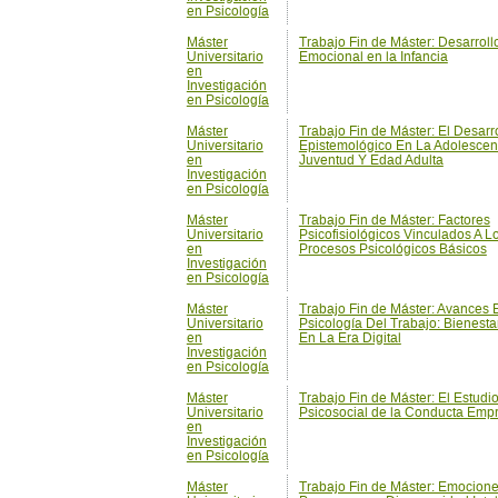
en Psicología
Máster
Trabajo Fin de Máster: El Desarr
Universitario
Epistemológico En La Adolescen
en
Juventud Y Edad Adulta
Investigación
en Psicología
Máster
Trabajo Fin de Máster: Factores
Universitario
Psicofisiológicos Vinculados A L
en
Procesos Psicológicos Básicos
Investigación
en Psicología
Máster
Trabajo Fin de Máster: Avances 
Universitario
Psicología Del Trabajo: Bienesta
en
En La Era Digital
Investigación
en Psicología
Máster
Trabajo Fin de Máster: El Estudi
Universitario
Psicosocial de la Conducta Em
en
Investigación
en Psicología
Máster
Trabajo Fin de Máster: Emocion
Universitario
Personas con Discapacidad Intel
en
Investigación
en Psicología
Máster
Trabajo Fin de Máster: Estereoti
Universitario
Género y Liderazgo