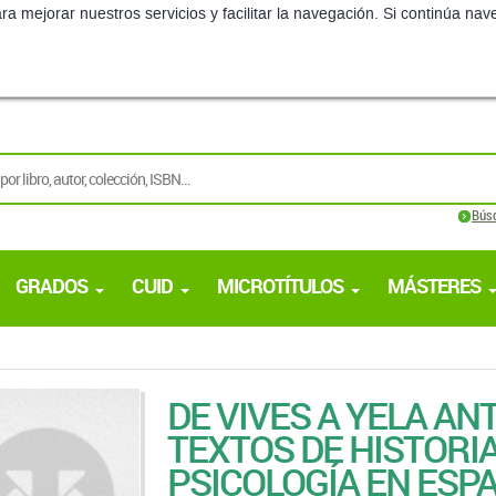
Bús
GRADOS
CUID
MICROTÍTULOS
MÁSTERES
DE VIVES A YELA AN
TEXTOS DE HISTORIA
PSICOLOGÍA EN ESP
Enrique Lafuente
por
U.N.E.D.
Edición:
1ª - 2005