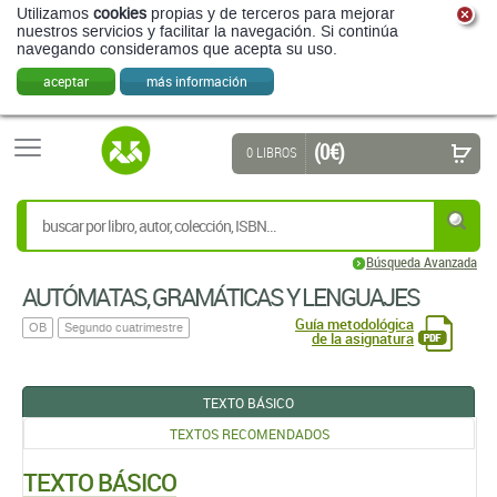
Utilizamos
cookies
propias y de terceros para mejorar
nuestros servicios y facilitar la navegación. Si continúa
navegando consideramos que acepta su uso.
aceptar
más información
(0 €)
0 LIBROS
Búsqueda Avanzada
AUTÓMATAS, GRAMÁTICAS Y LENGUAJES
Guía metodológica
OB
Segundo cuatrimestre
de la asignatura
TEXTO BÁSICO
TEXTOS RECOMENDADOS
TEXTO BÁSICO