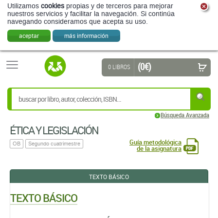
Utilizamos
cookies
propias y de terceros para mejorar
nuestros servicios y facilitar la navegación. Si continúa
navegando consideramos que acepta su uso.
aceptar
más información
(0 €)
0 LIBROS
Búsqueda Avanzada
ÉTICA Y LEGISLACIÓN
Guía metodológica
OB
Segundo cuatrimestre
de la asignatura
TEXTO BÁSICO
TEXTO BÁSICO