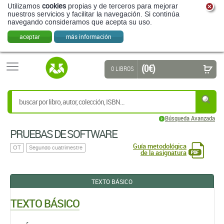
Utilizamos
cookies
propias y de terceros para mejorar
nuestros servicios y facilitar la navegación. Si continúa
navegando consideramos que acepta su uso.
aceptar
más información
(0 €)
0 LIBROS
Búsqueda Avanzada
PRUEBAS DE SOFTWARE
Guía metodológica
OT
Segundo cuatrimestre
de la asignatura
TEXTO BÁSICO
TEXTO BÁSICO