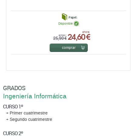
Papel:
Disponible
24,60 €
ahora:
antes:
25,90 €
comprar
GRADOS
Ingeniería Informática
CURSO 1º
+ Primer cuatrimestre
+ Segundo cuatrimestre
CURSO 2º