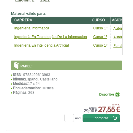
Material válido para:
CARRERA
CURSO
ASIGNATUR
Autómatas, 
Ingeniería Informática
Curso 1º
Autómatas, 
Ingeniería En Tecnologías De La Información
Curso 1º
Fundamento
Ingeniería En Inteligencia Artificial
Curso 1º
PAPEL:
ISBN:
9788499613963
Idioma:
Español, Castellano
Medidas:
17 x 24
Encuadernación:
Rústica
Páginas:
268
Disponible
27,55 €
ahora:
antes:
29,00 €
comprar
und.