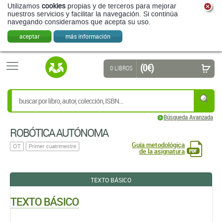
Utilizamos
cookies
propias y de terceros para mejorar
nuestros servicios y facilitar la navegación. Si continúa
navegando consideramos que acepta su uso.
aceptar
más información
(0 €)
0 LIBROS
Búsqueda Avanzada
ROBÓTICA AUTÓNOMA
Guía metodológica
OT
Primer cuatrimestre
de la asignatura
TEXTO BÁSICO
TEXTO BÁSICO