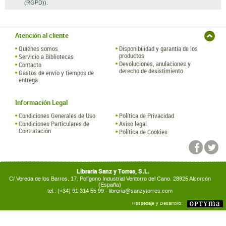
(RGPD)).
Atención al cliente
Quiénes somos
Disponibilidad y garantía de los
productos
Servicio a Bibliotecas
Devoluciones, anulaciones y
Contacto
derecho de desistimiento
Gastos de envío y tiempos de
entrega
Información Legal
Condiciones Generales de Uso
Política de Privacidad
Condiciones Particulares de
Aviso legal
Contratación
Política de Cookies
Librería Sanz y Torres, S.L.
C/ Vereda de los Barros, 17. Polígono Industrial Ventorro del Cano. 28925 Alcorcón
(España)
tel.: (+34) 91 314 55 99 ·
libreria@sanzytorres.com
Hospedaje y Desarrollo: