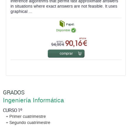
inference algorithms that permit fast approximate answers
in situations where exact answers are not feasible. It uses
graphical ...
Papel:
Disponible
90,16 €
ahora:
antes:
94,90 €
comprar
GRADOS
Ingeniería Informática
CURSO 1º
+ Primer cuatrimestre
+ Segundo cuatrimestre