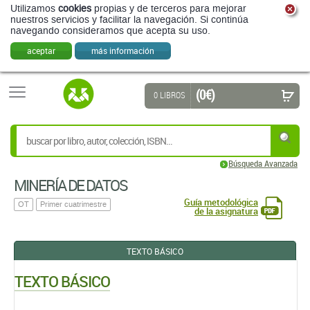
Utilizamos
cookies
propias y de terceros para mejorar
nuestros servicios y facilitar la navegación. Si continúa
navegando consideramos que acepta su uso.
aceptar
más información
(0 €)
0 LIBROS
Búsqueda Avanzada
MINERÍA DE DATOS
Guía metodológica
OT
Primer cuatrimestre
de la asignatura
TEXTO BÁSICO
TEXTO BÁSICO