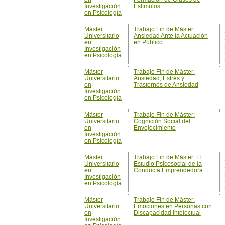
Investigación
en Psicología
Máster
Trabajo Fin de Máster:
Universitario
Ansiedad, Estrés y
en
Trastornos de Ansiedad
Investigación
en Psicología
Máster
Trabajo Fin de Máster:
Universitario
Cognición Social del
en
Envejecimiento
Investigación
en Psicología
Máster
Trabajo Fin de Máster: El
Universitario
Estudio Psicosocial de la
en
Conducta Emprendedora
Investigación
en Psicología
Máster
Trabajo Fin de Máster:
Universitario
Emociones en Personas con
en
Discapacidad Intelectual
Investigación
en Psicología
Máster
Trabajo Fin de Máster:
Universitario
Estereotipos de Género y
en
Liderazgo
Investigación
en Psicología