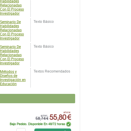
Habilidades
Relacionadas
Con El Proceso
Investigador
Seminario De
Texto Básico
Habilidades
Relacionadas
Con El Proceso
Investigador
Métodos y
Textos Recomendados
Diseños de
Investigación en
Educación
55,80 €
ahora:
antes:
58,74 €
Bajo Pedido. Disponible En 48/72 horas
comprar
und.