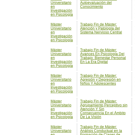
Universitario
Atención y Patología del
en
Sistema Nervioso Central
Investigación
en Psicología
Máster
Trabajo Fin de Máster:
Universitario
Avances En Psicología Del
en
Trabajo: Bienestar Personal
Investigación
En La Era Digital
en Psicología
Máster
Trabajo Fin de Máster:
Universitario
Agresión y Depresión en
en
Niños Y Adolescentes
Investigación
en Psicología
Máster
Trabajo Fin de Máster:
Universitario
Agrupamiento Perceptivo sin
en
Atención Y Sin
Investigación
Consecuencia En el Ámbito
en Psicología
De La Visión
Máster
Trabajo Fin de Máster:
Universitario
Análisis Conductual en la
en
Formación de Clases de
Investigación
Estímulos
en Psicología
Máster
Trabajo Fin de Máster:
Universitario
Ansiedad Ante la Actuación
en
en Público