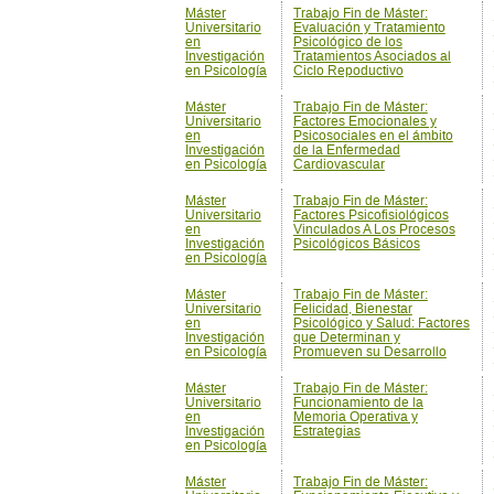
Máster
Trabajo Fin de Máster:
Universitario
Factores Emocionales y
en
Psicosociales en el ámbito
Investigación
de la Enfermedad
en Psicología
Cardiovascular
Máster
Trabajo Fin de Máster:
Universitario
Factores Psicofisiológicos
en
Vinculados A Los Procesos
Investigación
Psicológicos Básicos
en Psicología
Máster
Trabajo Fin de Máster:
Universitario
Felicidad, Bienestar
en
Psicológico y Salud: Factores
Investigación
que Determinan y
en Psicología
Promueven su Desarrollo
Máster
Trabajo Fin de Máster:
Universitario
Funcionamiento de la
en
Memoria Operativa y
Investigación
Estrategias
en Psicología
Máster
Trabajo Fin de Máster:
Universitario
Funcionamiento Ejecutivo y
en
Procesos Inhibitorios en el
Investigación
Desarrollo Evolutivo
en Psicología
Máster
Trabajo Fin de Máster:
Universitario
Funciones Ejecutivas y