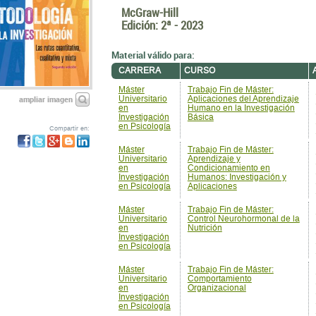
CARRERA
CURSO
Máster
Trabajo Fin de Máster:
ampliar imagen
Universitario
Aplicaciones del Aprendizaje
en
Humano en la Investigación
Investigación
Básica
en Psicología
Compartir en:
Máster
Trabajo Fin de Máster:
Universitario
Aprendizaje y
en
Condicionamiento en
Investigación
Humanos: Investigación y
en Psicología
Aplicaciones
Máster
Trabajo Fin de Máster:
Universitario
Control Neurohormonal de la
en
Nutrición
Investigación
en Psicología
Máster
Trabajo Fin de Máster:
Universitario
Comportamiento
en
Organizacional
Investigación
en Psicología
Máster
Trabajo Fin de Máster: El
Universitario
Desarrollo Epistemológico
en
En La Adolescencia Juventud
Investigación
Y Edad Adulta
en Psicología