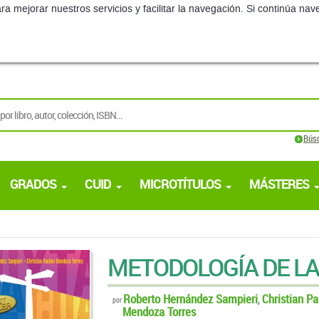
Bús
GRADOS
CUID
MICROTÍTULOS
MÁSTERES
METODOLOGÍA DE LA
Roberto Hernández Sampieri
Christian Pa
,
por
Mendoza Torres
McGraw-Hill
Edición:
2ª - 2023
Material válido para: