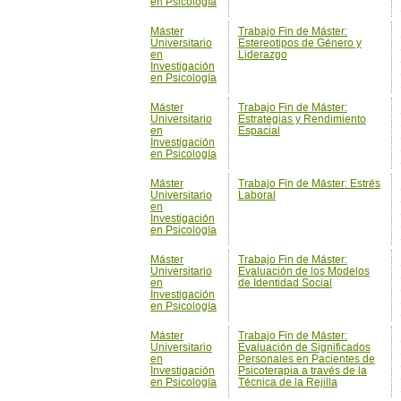
Máster
Trabajo Fin de Máster:
Universitario
Estrategias y Rendimiento
en
Espacial
Investigación
en Psicología
Máster
Trabajo Fin de Máster: Estrés
Universitario
Laboral
en
Investigación
en Psicología
Máster
Trabajo Fin de Máster:
Universitario
Evaluación de los Modelos
en
de Identidad Social
Investigación
en Psicología
Máster
Trabajo Fin de Máster:
Universitario
Evaluación de Significados
en
Personales en Pacientes de
Investigación
Psicoterapia a través de la
en Psicología
Técnica de la Rejilla
Máster
Trabajo Fin de Máster:
Universitario
Evaluación y Tratamiento
en
Psicológico de los
Investigación
Tratamientos Asociados al
en Psicología
Ciclo Repoductivo