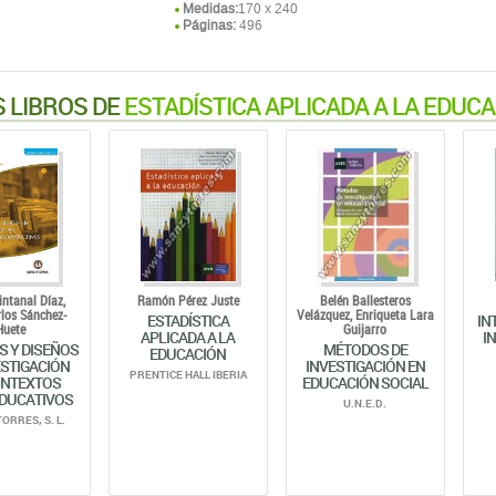
Medidas:
170 x 240
Páginas:
496
 LIBROS DE
ESTADÍSTICA APLICADA A LA EDUC
intanal Díaz,
Ramón Pérez Juste
Belén Ballesteros
los Sánchez-
Velázquez,
Enriqueta Lara
ESTADÍSTICA
IN
Huete
Guijarro
APLICADA A LA
I
 Y DISEÑOS
MÉTODOS DE
EDUCACIÓN
ESTIGACIÓN
INVESTIGACIÓN EN
PRENTICE HALL IBERIA
ONTEXTOS
EDUCACIÓN SOCIAL
DUCATIVOS
U.N.E.D.
TORRES, S. L.