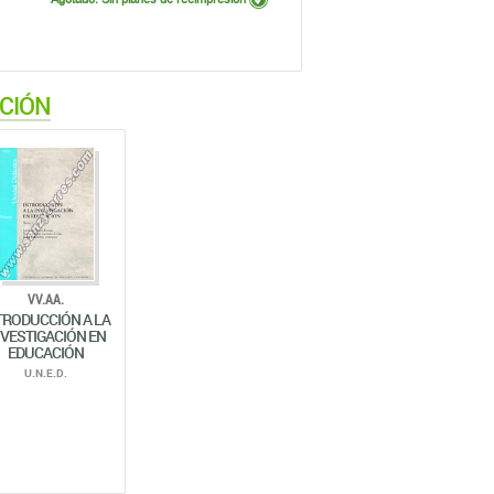
ACIÓN
VV.AA.
TRODUCCIÓN A LA
NVESTIGACIÓN EN
EDUCACIÓN
U.N.E.D.