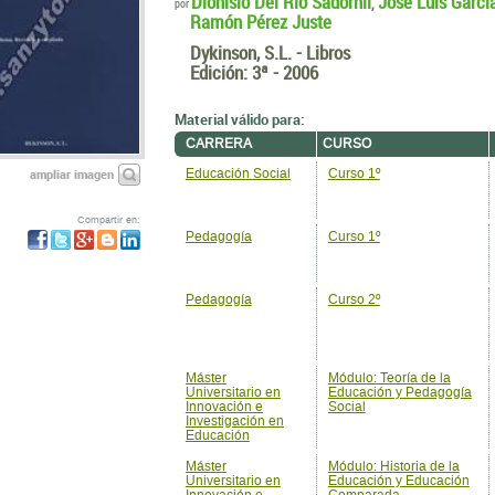
Dionisio Del Río Sadornil
José Luis Garcí
,
por
Ramón Pérez Juste
Dykinson, S.L. - Libros
Edición:
3ª - 2006
Material válido para:
CARRERA
CURSO
ampliar imagen
Educación Social
Curso 1º
Compartir en:
Pedagogía
Curso 1º
Pedagogía
Curso 2º
Máster
Módulo: Teoría de la
Universitario en
Educación y Pedagogía
Innovación e
Social
Investigación en
Educación
Máster
Módulo: Historia de la
Universitario en
Educación y Educación