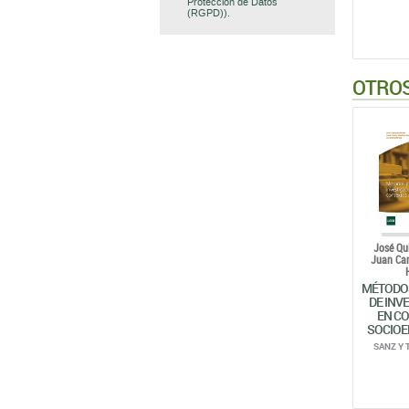
Protección de Datos
(RGPD)).
OTROS
José Qu
Juan Car
MÉTODOS
DE INV
EN C
SOCIOE
SANZ Y 