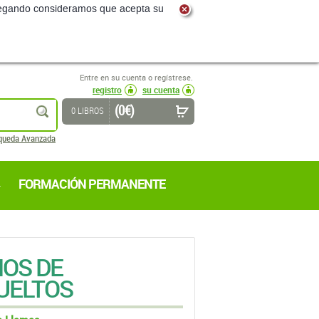
navegando consideramos que acepta su
Entre en su cuenta o regístrese.
registro
su cuenta
(0 €)
buscar
0 LIBROS
queda Avanzada
FORMACIÓN PERMANENTE
ÑOS DE
UELTOS