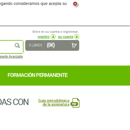
navegando consideramos que acepta su
Entre en su cuenta o regístrese.
registro
su cuenta
(0 €)
buscar
0 LIBROS
queda Avanzada
FORMACIÓN PERMANENTE
DAS CON
Guía metodológica
de la asignatura