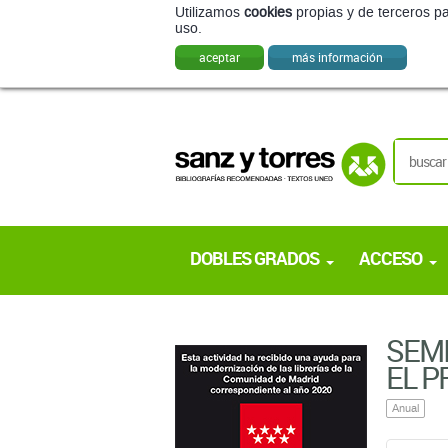
Utilizamos
cookies
propias y de terceros pa
uso.
aceptar
más información
DOBLES GRADOS
ACCESO
SEMI
EL P
Anual