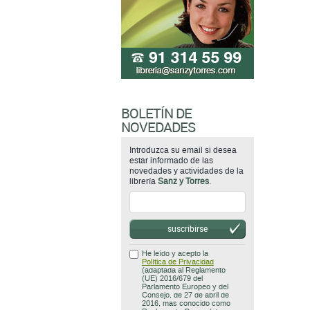
BOLETÍN DE
NOVEDADES
Introduzca su email si desea
estar informado de las
novedades y actividades de la
librería
Sanz y Torres
.
suscribirse
He leído y acepto la
Política de Privacidad
(adaptada al Reglamento
(UE) 2016/679 del
Parlamento Europeo y del
Consejo, de 27 de abril de
2016, mas conocido como