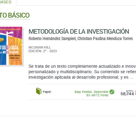
BÁSICO
TO BÁSICO
METODOLOGÍA DE LA INVESTIGACIÓN
Roberto Hernández Sampieri,
Christian Paulina Mendoza Torres
MCGRAW-HILL
EDICIÓN: 2ª - 2023
Se trata de un texto completamente actualizado e innov
personalizado y multidisciplinario. Su contenido se refiere
investigación aplicada al desarrollo profesional; y es ...
antes:
Papel:
Bajo Pedido. Disponible
58,74 €
En 48/72 horas