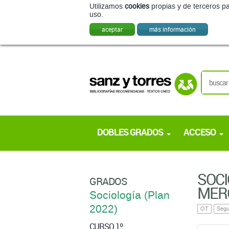
Utilizamos
cookies
propias y de terceros pa
uso.
aceptar
más información
DOBLES GRADOS
ACCESO
SOCI
GRADOS
MER
Sociología (Plan
2022)
OT
Segu
CURSO 1º