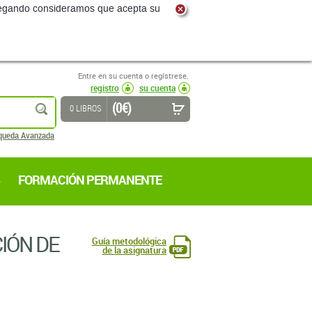
navegando consideramos que acepta su
Entre en su cuenta o regístrese.
registro
su cuenta
(0 €)
buscar
0 LIBROS
queda Avanzada
FORMACIÓN PERMANENTE
IÓN DE
Guía metodológica
de la asignatura