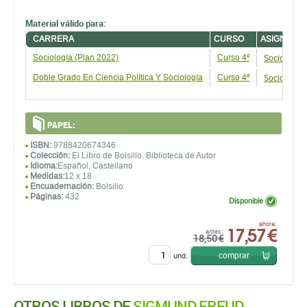
Material válido para:
CARRERA
CURSO
ASIGNATU
Sociología
Sociología (Plan 2022)
Curso 4º
Sociología
Doble Grado En Ciencia Política Y Sociología
Curso 4º
PAPEL:
ISBN:
9788420674346
Colección:
El Libro de Bolsillo. Biblioteca de Autor
Idioma:
Español, Castellano
Medidas:
12 x 18
Encuadernación:
Bolsillo
Páginas:
432
Disponible
17,57 €
ahora:
antes:
18,50 €
comprar
und.
OTROS LIBROS DE
SIGMUND FREUD