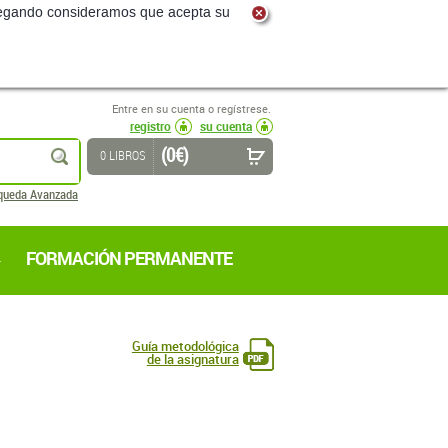
navegando consideramos que acepta su
Entre en su cuenta o regístrese.
registro
su cuenta
(0 €)
buscar
0 LIBROS
queda Avanzada
FORMACIÓN PERMANENTE
Guía metodológica
de la asignatura