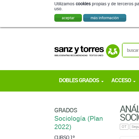
Utilizamos
cookies
propias y de terceros pa
uso.
aceptar
más información
DOBLES GRADOS
ACCESO
ANÁL
GRADOS
SOCI
Sociología (Plan
2022)
OT
Segu
CURSO 1º