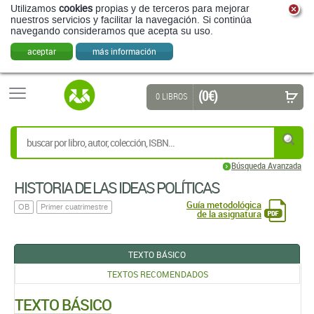
Utilizamos
cookies
propias y de terceros para mejorar
nuestros servicios y facilitar la navegación. Si continúa
navegando consideramos que acepta su uso.
aceptar
más información
(0 €)
0 LIBROS
Búsqueda Avanzada
HISTORIA DE LAS IDEAS POLÍTICAS
Guía metodológica
OB
Primer cuatrimestre
de la asignatura
TEXTO BÁSICO
TEXTOS RECOMENDADOS
TEXTO BÁSICO