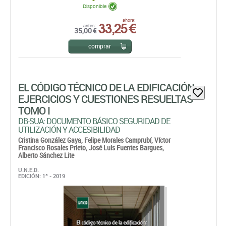
Disponible
33,25 €
ahora:
antes:
35,00 €
comprar
EL CÓDIGO TÉCNICO DE LA EDIFICACIÓN
EJERCICIOS Y CUESTIONES RESUELTAS
TOMO I
DB-SUA: DOCUMENTO BÁSICO SEGURIDAD DE
UTILIZACIÓN Y ACCESIBILIDAD
Cristina González Gaya,
Felipe Morales Camprubí,
Víctor
Francisco Rosales Prieto,
José Luis Fuentes Bargues,
Alberto Sánchez Lite
U.N.E.D.
EDICIÓN: 1ª - 2019