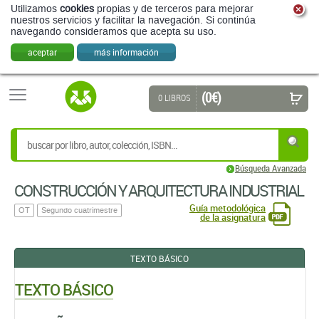
Utilizamos
cookies
propias y de terceros para mejorar
nuestros servicios y facilitar la navegación. Si continúa
navegando consideramos que acepta su uso.
aceptar
más información
(0 €)
0 LIBROS
Búsqueda Avanzada
CONSTRUCCIÓN Y ARQUITECTURA INDUSTRIAL
Guía metodológica
OT
Segundo cuatrimestre
de la asignatura
TEXTO BÁSICO
TEXTO BÁSICO