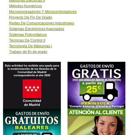
Máquinas Eléctricas II
Métodos Numéricos
Microprocesadores Y Microcontroladores
Proyecto De Fin De Grado
Redes De Comunicaciones Industriales
Sistemas Electrónicos Avanzados
Sistemas Fotovoltaicos
Técnicas De Control II
Tecnología De Máquinas I
Trabajo de fin de grado