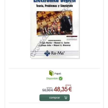
Papel:
Disponible
48,35 €
ahora:
antes:
50,90 €
comprar