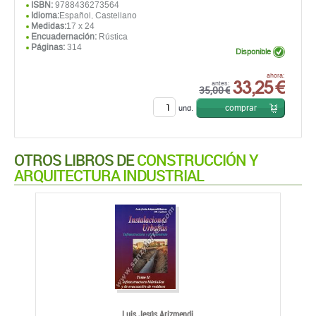
ISBN:
9788436273564
Idioma:
Español, Castellano
Medidas:
17 x 24
Encuadernación:
Rústica
Páginas:
314
Disponible
33,25 €
ahora:
antes:
35,00 €
comprar
und.
OTROS LIBROS DE
CONSTRUCCIÓN Y
ARQUITECTURA INDUSTRIAL
Luis Jesús Arizmendi