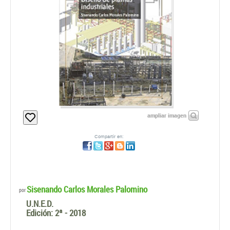
ampliar imagen
Compartir en:
Sisenando Carlos Morales Palomino
por
U.N.E.D.
Edición:
2ª - 2018