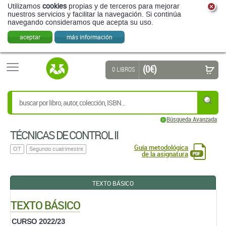
Utilizamos
cookies
propias y de terceros para mejorar
nuestros servicios y facilitar la navegación. Si continúa
navegando consideramos que acepta su uso.
aceptar
más información
(0 €)
0 LIBROS
Búsqueda Avanzada
TÉCNICAS DE CONTROL II
Guía metodológica
OT
Segundo cuatrimestre
de la asignatura
TEXTO BÁSICO
TEXTO BÁSICO
CURSO 2022/23