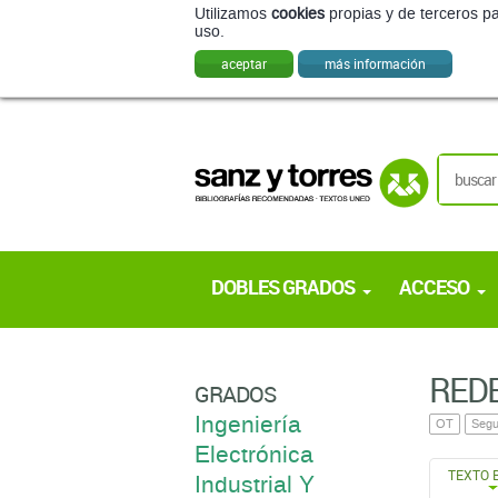
Utilizamos
cookies
propias y de terceros pa
uso.
aceptar
más información
DOBLES GRADOS
ACCESO
REDE
GRADOS
Ingeniería
OT
Segu
Electrónica
TEXTO 
Industrial Y