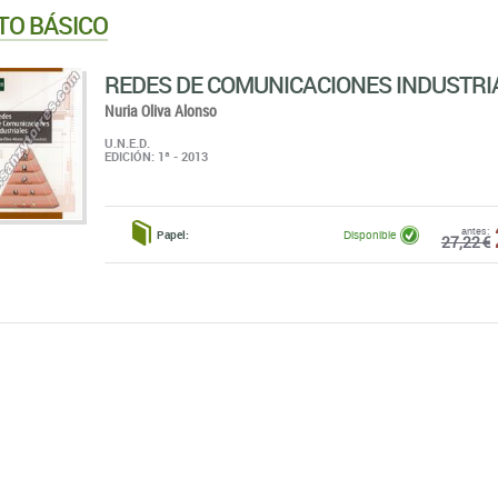
TO BÁSICO
REDES DE COMUNICACIONES INDUSTRI
Nuria Oliva Alonso
U.N.E.D.
EDICIÓN: 1ª - 2013
antes:
Papel:
Disponible
27,22 €