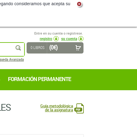
navegando consideramos que acepta su
Entre en su cuenta o regístrese.
registro
su cuenta
(0 €)
buscar
0 LIBROS
queda Avanzada
FORMACIÓN PERMANENTE
LES
Guía metodológica
de la asignatura