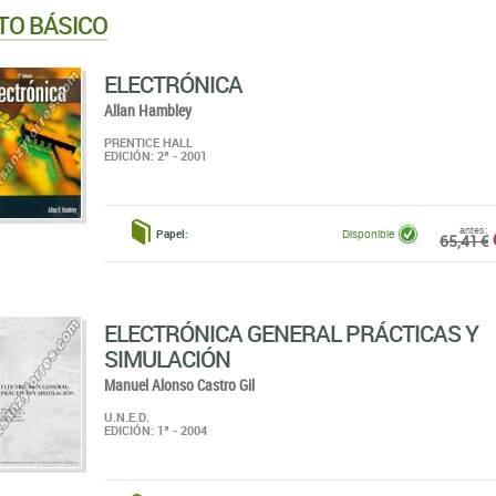
TO BÁSICO
ELECTRÓNICA
Allan Hambley
PRENTICE HALL
EDICIÓN: 2ª - 2001
antes:
Papel:
Disponible
65,41 €
ELECTRÓNICA GENERAL PRÁCTICAS Y
SIMULACIÓN
Manuel Alonso Castro Gil
U.N.E.D.
EDICIÓN: 1ª - 2004