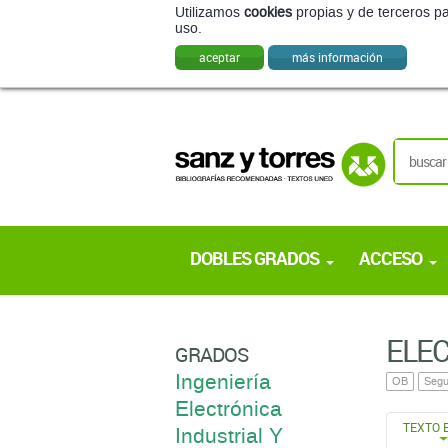
Utilizamos
cookies
propias y de terceros pa
uso.
aceptar
más información
DOBLES GRADOS
ACCESO
ELEC
GRADOS
Ingeniería
OB
Segu
Electrónica
TEXTO 
Industrial Y