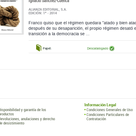
después de su desaparición, el propio régimen desató e
transición a la democracia se ...
Papel:
Descatalogado
Información Legal
Disponibilidad y garantía de los
Condiciones Generales de Uso
productos
Condiciones Particulares de
Devoluciones, anulaciones y derecho
Contratación
de desistimiento
Sanz y Torres, S.L.
de los Barros, 17. Polígono Industrial Ventorro del Cano. 28925 Alcorcón (España)
) 91 314 55 99 ·
libreria@sanzytorres.com