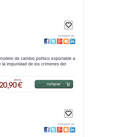
Compartir en:
 modelo de cambio político exportable a
de la impunidad de los crímenes del
20,90 €
ahora:
comprar
Compartir en:
 español. Reverso positivo de la
se ha convertido en el mito fundacional