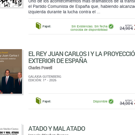
24,90 €
conocida de disponibilidad
EL REY JUAN CARLOS I Y LA PROYECCI
EXTERIOR DE ESPAÑA
Charles Powell
GALAXIA GUTENBERG
EDICIÓN: 1ª - 2026
antes:
Papel:
Disponible
34,00 €
ATADO Y MAL ATADO
Ignacio Sánchez-Cuenca
ALIANZA EDITORIAL, S.A.
EDICIÓN: 1ª - 2014
Franco quiso que el régimen quedara "atado y bien ata