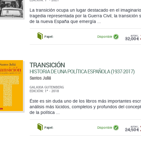
antes:
Papel:
Disponible
32,00 €
TRANSICIÓN
HISTORIA DE UNA POLÍTICA ESPAÑOLA (1937-2017)
Santos Juliá
GALAXIA GUTENBERG
EDICIÓN: 1ª - 2018
Éste es sin duda uno de los libros más importantes escri
análisis más lúcidos, completos y profundos del concept
de la política ...
antes:
Papel:
Disponible
24,50 €
HISTORIA DEL PSOE EN TRANSICIÓN
DE LA RENOVACIÓN A LA CRISIS 1970-1988