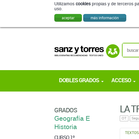
DOBLES GRADOS
ACCESO
LA T
GRADOS
Geografía E
OT
Segu
Historia
TEXTO
CURSO 1º
TEX
+ Primer cuatrimestre
+ Segundo cuatrimestre
CURSO 2º