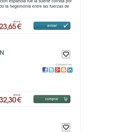
ÓN
Compartir en:
32,30 €
ahora:
comprar
Compartir en:
do" tras su muerte. Pero un año