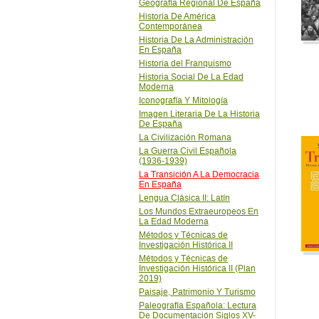
Historia del Franquismo
Historia Social De La Edad
Moderna
Iconografía Y Mitología
Imagen Literaria De La Historia
De España
La Civilización Romana
La Guerra Civil Española
(1936-1939)
La Transición A La Democracia
En España
Lengua Clásica II: Latín
Los Mundos Extraeuropeos En
La Edad Moderna
Métodos y Técnicas de
Investigación Histórica II
Métodos y Técnicas de
Investigación Histórica II (Plan
2019)
Paisaje, Patrimonio Y Turismo
Paleografía Española: Lectura
De Documentación Siglos XV-
XVII
Sistemas De Información
Geográfica
Tendencias Historiográficas
Actuales II