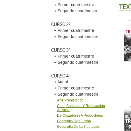
+ Primer cuatrimestre
+ Segundo cuatrimestre
CURSO 3º
+ Primer cuatrimestre
+ Segundo cuatrimestre
CURSO 4º
+ Anual
+ Primer cuatrimestre
+ Segundo cuatrimestre
Arte Prehistórico
Cine, Sociedad Y Renovación
Artística
De Cazadores A Productores
Geografía De Europa
Geografía De La Población
Geografía Regional De España
Historia De América
Contemporánea
Historia De La Administración
En España