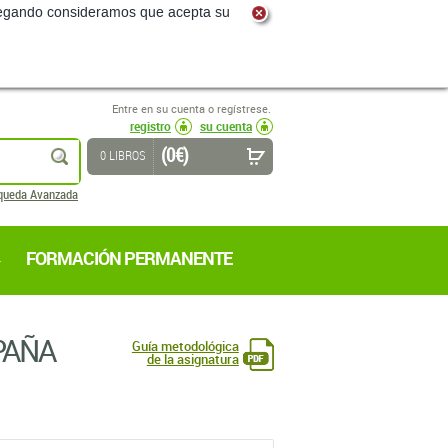
Entre en su cuenta o regístrese.
registro
su cuenta
(0 €)
buscar
0 LIBROS
queda Avanzada
FORMACIÓN PERMANENTE
PAÑA
Guía metodológica
de la asignatura