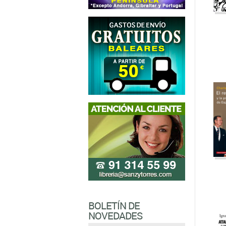
BOLETÍN DE
NOVEDADES
Introduzca su email si desea
estar informado de las
novedades y actividades de la
librería
Sanz y Torres
.