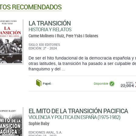
HISTORIA Y RELATOS
Carme Molinero i Ruiz,
Pere Ysàs i Solanes
SIGLO XXI EDITORES
EDICIÓN: 2ª - 2024
De ser el hito fundacional de la democracia española y
otras latitudes, la transición ha pasado a ser culpable 
franquismo y del ...
antes:
Papel:
Disponible
22,00 €
EL MITO DE LA TRANSICIÓN PACIFICA
VIOLENCIA Y POLITICA EN ESPAÑA (1975-1982)
Sophie Baby
EDICIONES AKAL, S.A.
EDICIÓN: 1ª - 2021
La transición ocupa un lugar destacado en el imaginario
tragedia representada por la Guerra Civil, la transición 
de la nueva España que emergía ...