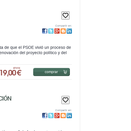
Compartir en:
sta de que el PSOE vivió un proceso de
enovación del proyecto político y del
19,00 €
ahora:
comprar
CIÓN
Compartir en:
ión española fue la suerte corrida por
do la hegemonía entre las fuerzas de
23,65 €
ahora:
avisar