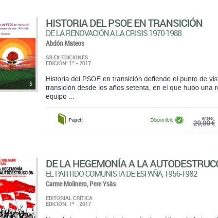
Abdón Mateos
SÍLEX EDICIONES
EDICIÓN: 1ª - 2017
Historia del PSOE en transición defiende el punto de vi
transición desde los años setenta, en el que hubo una r
equipo ...
antes:
Papel:
Disponible
20,00 €
DE LA HEGEMONÍA A LA AUTODESTRUC
EL PARTIDO COMUNISTA DE ESPAÑA, 1956-1982
Carme Molinero,
Pere Ysàs
EDITORIAL CRÍTICA
EDICIÓN: 1ª - 2017
Uno de los acontecimientos más dramáticos de la transic
el Partido Comunista de España que, habiendo alcanza
izquierda durante la lucha contra el ...
antes:
Papel:
Sin Existencias. Sin fecha